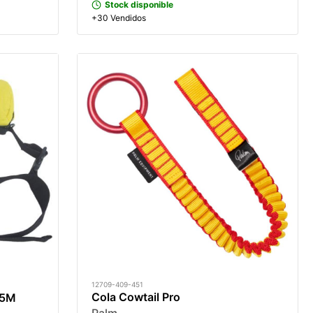
Stock disponible
+30 Vendidos
12709-409-451
Cola Cowtail Pro
15M
Palm