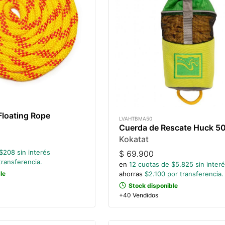
Floating Rope
LVAHTBMA50
Cuerda de Rescate Huck 5
Kokatat
$
208
sin interés
$
69.900
transferencia.
en
12
cuotas de $
5.825
sin inter
ahorras
$
2.100
por transferencia.
le
Stock disponible
+40 Vendidos