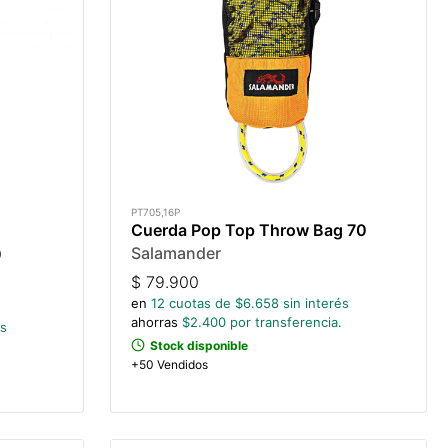
PT705,16P
Cuerda Pop Top Throw Bag 70
Salamander
0
$
79.900
en
12
cuotas de $
6.658
sin interés
ahorras
$
2.400
por transferencia.
és
Stock disponible
+50 Vendidos