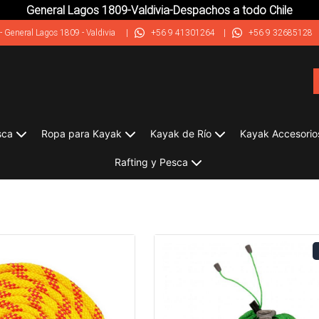
General Lagos 1809-Valdivia-Despachos a todo Chile
-
General Lagos 1809 - Valdivia
|
+56 9 41301264
|
+56 9 32685128
sca
Ropa para Kayak
Kayak de Río
Kayak Accesorio
Rafting y Pesca