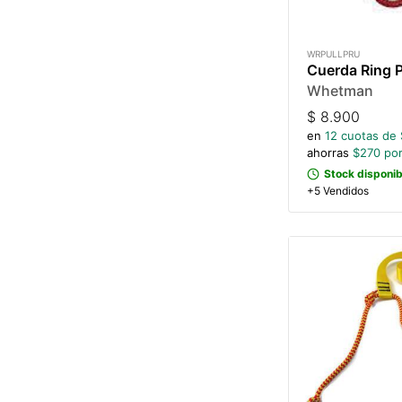
WRPULLPRU
Cuerda Ring P
Whetman
$
8.900
en
12
cuotas de 
ahorras
$
270
por
Stock disponib
+5 Vendidos