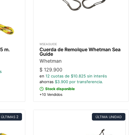
WSEAGUIDE
15 m.
Cuerda de Remolque Whetman Sea
Guide
Whetman
$
129.900
s
en
12
cuotas de $
10.825
sin interés
ahorras
$
3.900
por transferencia.
Stock disponible
+10 Vendidos
2
ÚLTIMAS
ÚLTIMA UNIDAD