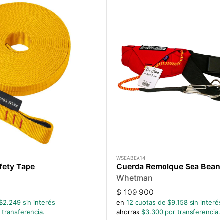
WSEABEA14
fety Tape
Cuerda Remolque Sea Bean 
Whetman
$
109.900
$
2.249
sin interés
en
12
cuotas de $
9.158
sin interé
 transferencia.
ahorras
$
3.300
por transferencia.