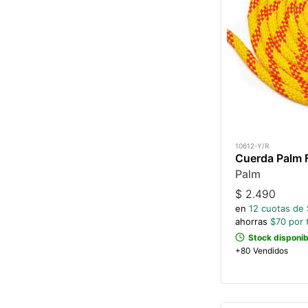
10612-Y/R
Cuerda Palm 
Palm
$
2.490
en
12
cuotas de 
ahorras
$
70
por 
Stock disponib
+80 Vendidos