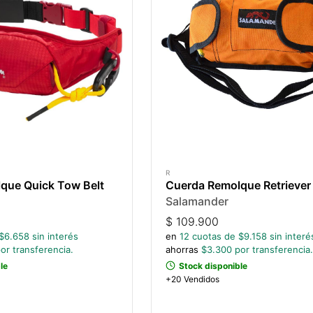
R
que Quick Tow Belt
Cuerda Remolque Retriever
Salamander
$
109.900
$
6.658
sin interés
en
12
cuotas de $
9.158
sin interé
or transferencia.
ahorras
$
3.300
por transferencia.
le
Stock disponible
+20 Vendidos