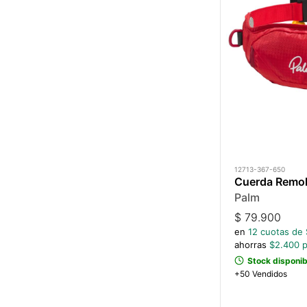
12713-367-650
Cuerda Remol
Palm
$
79.900
en
12
cuotas de 
ahorras
$
2.400
p
Stock disponib
+50 Vendidos