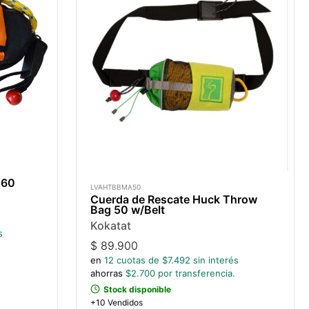
 60
LVAHTBBMA50
Cuerda de Rescate Huck Throw
Bag 50 w/Belt
Kokatat
s
$
89.900
en
12
cuotas de $
7.492
sin interés
ahorras
$
2.700
por transferencia.
Stock disponible
+10 Vendidos