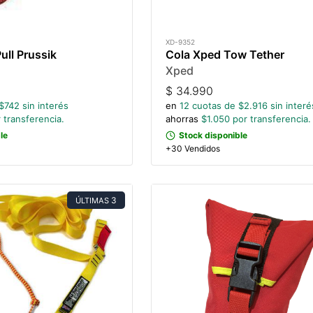
XD-9352
ull Prussik
Cola Xped Tow Tether
Xped
$
34.990
$
742
sin interés
en
12
cuotas de $
2.916
sin interé
 transferencia.
ahorras
$
1.050
por transferencia.
le
Stock disponible
+30 Vendidos
3
ÚLTIMAS