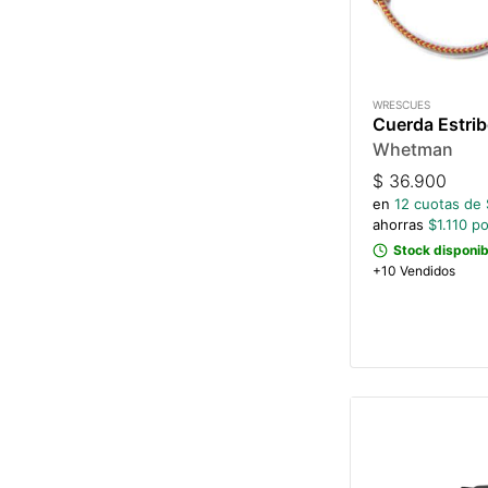
WRESCUES
Cuerda Estri
Whetman
$
36.900
en
12
cuotas de 
ahorras
$
1.110
po
Stock disponib
+10 Vendidos