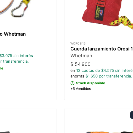
bo Whetman
WOROSI15
Cuerda lanzamiento Orosi 
Whetman
$
3.075
sin interés
r transferencia.
$
54.900
le
en
12
cuotas de $
4.575
sin interé
ahorras
$
1.650
por transferencia.
Stock disponible
+5 Vendidos