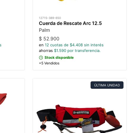
12715-389-650
Cuerda de Rescate Arc 12.5
Palm
$
52.900
s
en
12
cuotas de $
4.408
sin interés
ahorras
$
1.590
por transferencia.
Stock disponible
+5 Vendidos
ÚLTIMA UNIDAD