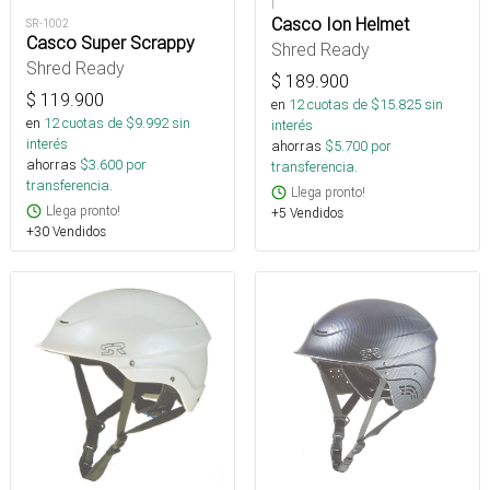
I
Casco Ion Helmet
SR-1002
Casco Super Scrappy
Shred Ready
Shred Ready
$
189.900
$
119.900
en
12
cuotas de $
15.825
sin
en
12
cuotas de $
9.992
sin
interés
interés
ahorras
$
5.700
por
ahorras
$
3.600
por
transferencia.
transferencia.
Llega pronto!
Llega pronto!
+5 Vendidos
+30 Vendidos