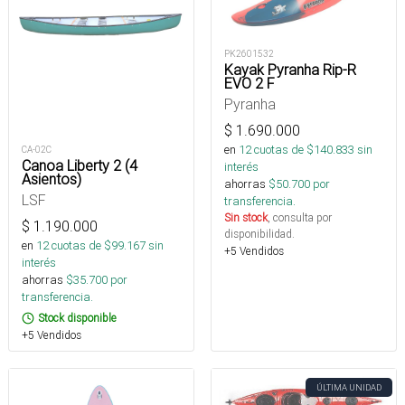
PK2601532
Kayak Pyranha Rip-R
EVO 2 F
Pyranha
$
1.690.000
en
12
cuotas de $
140.833
sin
CA-02C
Canoa Liberty 2 (4
interés
Asientos)
ahorras
$
50.700
por
LSF
transferencia.
Sin stock
, consulta por
$
1.190.000
disponibilidad.
en
12
cuotas de $
99.167
sin
+5 Vendidos
interés
ahorras
$
35.700
por
transferencia.
Stock disponible
+5 Vendidos
ÚLTIMA UNIDAD