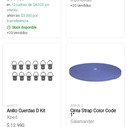
disponibilidad.
en
12
cuotas de $
8.325
sin
+20 Vendidos
interés
ahorras
$
3.000
por
transferencia.
Stock disponible
+20 Vendidos
anild12
WBR-BLU
Anillo Cuerdas D Kit
Cinta Strap Color Code
1"
Xped
Salamander
$
12.990