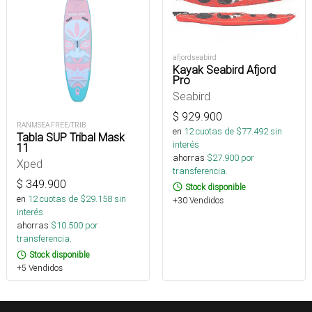
afjordseabird
Kayak Seabird Afjord
Pro
Seabird
$
929.900
RANMSEA FREE/TRIB
en
12
cuotas de $
77.492
sin
Tabla SUP Tribal Mask
interés
11
ahorras
$
27.900
por
Xped
transferencia.
$
349.900
Stock disponible
en
12
cuotas de $
29.158
sin
+30 Vendidos
interés
ahorras
$
10.500
por
transferencia.
Stock disponible
+5 Vendidos