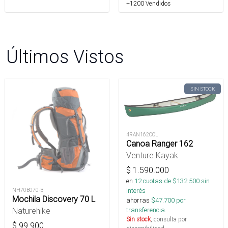
+1200 Vendidos
Últimos Vistos
SIN STOCK
4RAN162CCL
Canoa Ranger 162
Venture Kayak
$
1.590.000
en
12
cuotas de $
132.500
sin
interés
NH70B070-B
Mochila Discovery 70 L
ahorras
$
47.700
por
Naturehike
transferencia.
Sin stock
, consulta por
$
99.900