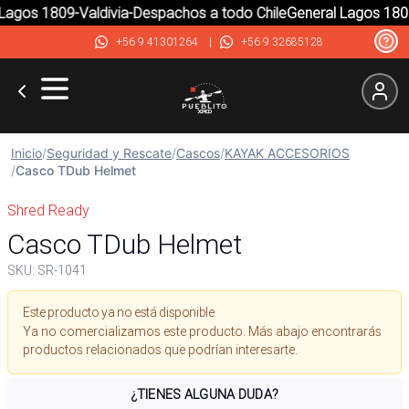
agos 1809-Valdivia-Despachos a todo Chile
General Lagos 1809-
+56 9 41301264
|
+56 9 32685128
Inicio
/
Seguridad y Rescate
/
Cascos
/
KAYAK ACCESORIOS
/
Casco TDub Helmet
Shred Ready
Casco TDub Helmet
SKU:
SR-1041
Este producto ya no está disponible
Ya no comercializamos este producto. Más abajo encontrarás
productos relacionados que podrían interesarte.
¿TIENES ALGUNA DUDA?