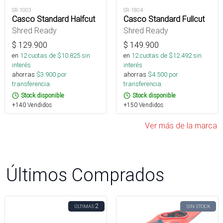
SR-1003
SR-1804
Casco Standard Halfcut
Casco Standard Fullcut
Shred Ready
Shred Ready
$
129.900
$
149.900
en
12
cuotas de $
10.825
sin
en
12
cuotas de $
12.492
sin
interés
interés
ahorras
$
3.900
por
ahorras
$
4.500
por
transferencia.
transferencia.
Stock disponible
Stock disponible
+140 Vendidos
+150 Vendidos
Ver más de la marca
Últimos Comprados
2
ÚLTIMAS
SIN STOCK