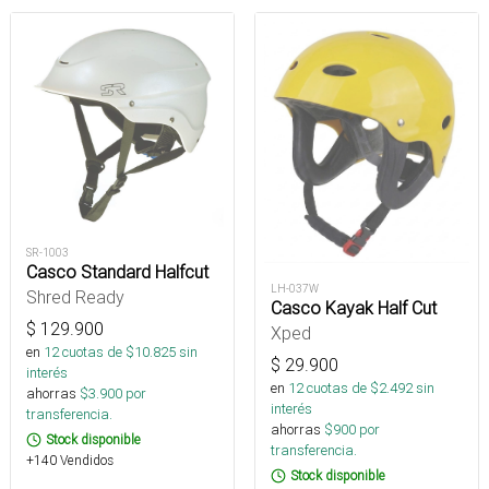
SR-1003
Casco Standard Halfcut
LH-037W
Shred Ready
Casco Kayak Half Cut
$
129.900
Xped
en
12
cuotas de $
10.825
sin
$
29.900
interés
en
12
cuotas de $
2.492
sin
ahorras
$
3.900
por
interés
transferencia.
ahorras
$
900
por
Stock disponible
transferencia.
+140 Vendidos
Stock disponible