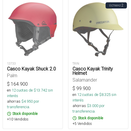
2
ÚLTIMAS
13733
TRIN
Casco Kayak Shuck 2.0
Casco Kayak Trinity
Helmet
Palm
Salamander
$
164.900
$
99.900
en
12
cuotas de $
13.742
sin
en
12
cuotas de $
8.325
sin
interés
interés
ahorras
$
4.950
por
ahorras
$
3.000
por
transferencia.
transferencia.
Stock disponible
Stock disponible
+10 Vendidos
+5 Vendidos