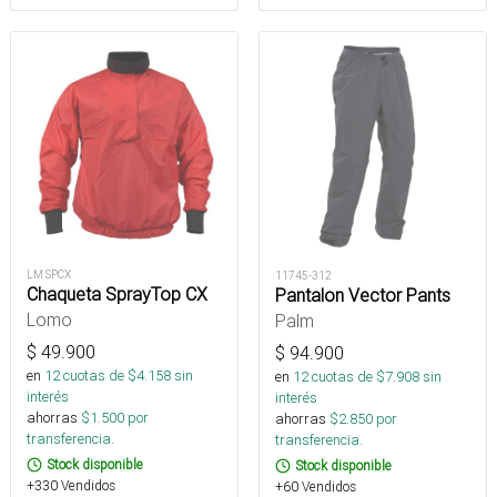
LM SPCX
11745-312
Chaqueta SprayTop CX
Pantalon Vector Pants
Lomo
Palm
$
49.900
$
94.900
en
12
cuotas de $
4.158
sin
en
12
cuotas de $
7.908
sin
interés
interés
ahorras
$
1.500
por
ahorras
$
2.850
por
transferencia.
transferencia.
Stock disponible
Stock disponible
+330 Vendidos
+60 Vendidos