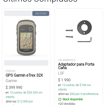
SIN STOCK
LSF ADAPRHILD
Adaptador para Porta
Caña
ETREX30
LSF
GPS Garmin eTrex 32X
$
1.990
Garmin
en
12
cuotas de $
166
sin
$
399.990
interés
en
12
cuotas de $
33.333
sin
ahorras
$
60
por transferencia.
interés
Stock disponible
ahorras
$
12.000
por
+20 Vendidos