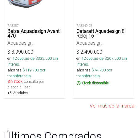
RA3257
RA3349 DB
Balsa Aquadesign Avanti
Cataraft Aquadesign El
470
Reloj 16
Aquadesign
Aquadesign
$
3.990.000
$
2.490.000
en
12
cuotas de $
332.500
sin
en
12
cuotas de $
207.500
sin
interés
interés
ahorras
$
119.700
por
ahorras
$
74.700
por
transferencia.
transferencia.
Sin stock
, consulta por
Stock disponible
disponibilidad.
+5 Vendidos
Ver más de la marca
Últimos Comprados