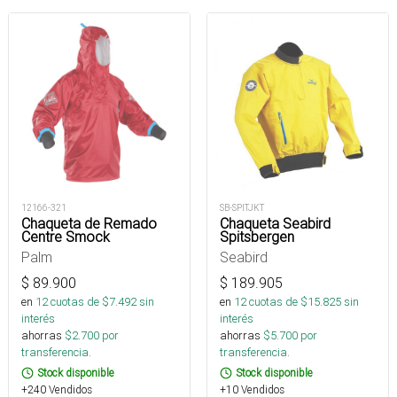
12166-321
SB-SPITJKT
Chaqueta de Remado
Chaqueta Seabird
Centre Smock
Spitsbergen
Palm
Seabird
$
89.900
$
189.905
en
12
cuotas de $
7.492
sin
en
12
cuotas de $
15.825
sin
interés
interés
ahorras
$
2.700
por
ahorras
$
5.700
por
transferencia.
transferencia.
Stock disponible
Stock disponible
+240 Vendidos
+10 Vendidos