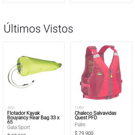
Últimos Vistos
1632
11459
Flotador Kayak
Chaleco Salvavidas
Bouyancy Rear Bag 33 x
Quest PFD
65
Palm
Gala Sport
$
79.900