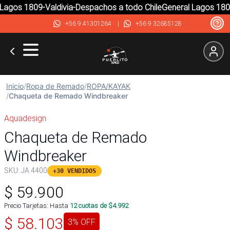
agos 1809-Valdivia-Despachos a todo Chile
General Lagos 1809-
+56 9 41301264
|
+56 9 32685128
Inicio
/
Ropa de Remado
/
ROPA/KAYAK
/
Chaqueta de Remado Windbreaker
Aquadesign
Chaqueta de Remado
Windbreaker
SKU:
JA 4400
+30 VENDIDOS
$
59.900
Precio Tarjetas: Hasta
12
cuotas de $
4.992
$
58.103
3
% OFF