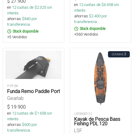
$
27.900
en
12
cuotas de $
6.658
sin
en
12
cuotas de $
2.325
sin
interés
interés
ahorras
$
2.400
por
ahorras
$
840
por
transferencia.
transferencia.
Stock disponible
Stock disponible
+560 Vendidos
+5 Vendidos
3
ÚLTIMAS
P-PP-BK
Funda Remo Paddle Port
Gearlab
$
19.900
en
12
cuotas de $
1.658
sin
LSFBASSFI12
Kayak de Pesca Bass
interés
Fishing PDL 120
ahorras
$
600
por
LSF
transferencia.