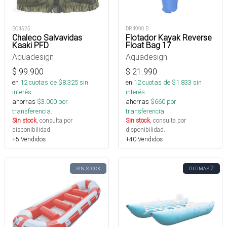
BO4525
DR4990 B
Chaleco Salvavidas
Flotador Kayak Reverse
Kaaki PFD
Float Bag 17
Aquadesign
Aquadesign
$
99.900
$
21.990
en
12
cuotas de $
8.325
sin
en
12
cuotas de $
1.833
sin
interés
interés
ahorras
$
3.000
por
ahorras
$
660
por
transferencia.
transferencia.
Sin stock
, consulta por
Sin stock
, consulta por
disponibilidad.
disponibilidad.
+5 Vendidos
+40 Vendidos
2
SIN STOCK
ÚLTIMAS