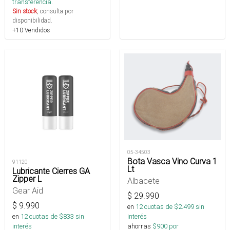
transferencia.
Sin stock
, consulta por
disponibilidad.
+10 Vendidos
05-34503
Bota Vasca Vino Curva 1
91120
Lt
Lubricante Cierres GA
Zipper L
Albacete
Gear Aid
$
29.990
$
9.990
en
12
cuotas de $
2.499
sin
en
12
cuotas de $
833
sin
interés
interés
ahorras
$
900
por