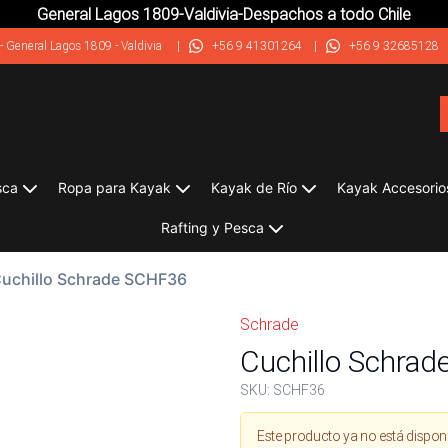
General Lagos 1809-Valdivia-Despachos a todo Chile
-
General Lagos 1809 - Valdivia
|
+56 9 41301264
|
+56 9 32685128
sca
Ropa para Kayak
Kayak de Río
Kayak Accesorio
Rafting y Pesca
uchillo Schrade SCHF36
Schrade
Cuchillo Schra
SKU:
SCHF36
Este producto ya no está dispon