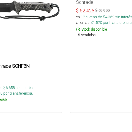
Schrade
$
52.425
$
69.900
en
12
cuotas de $
4.369
sin interé
ahorras
$
1.570
por transferencia
Stock disponible
+5 Vendidos
chrade SCHF3N
de $
6.658
sin interés
00
por transferencia.
nible