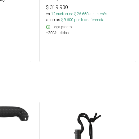
$
319.900
en
12
cuotas de $
26.658
sin interés
ahorras
$
9.600
por transferencia.
s
Llega pronto!
.
+20 Vendidos