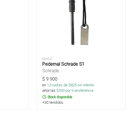
s
.
SCHFS1
Pedernal Schrade S1
Schrade
$
9.900
en
12
cuotas de $
825
sin interés
ahorras
$
300
por transferencia.
Stock disponible
+30 Vendidos