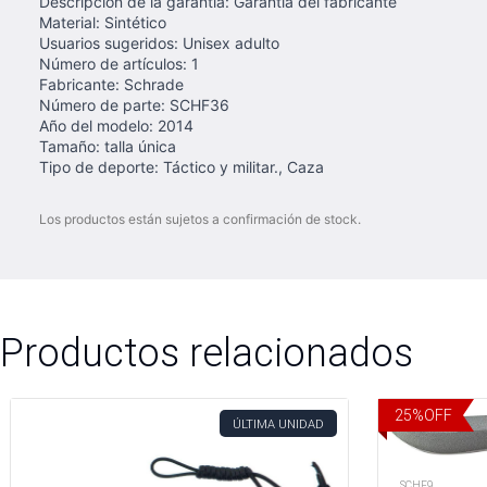
Descripción de la garantía: ‎Garantía del fabricante
Material: ‎Sintético
Usuarios sugeridos: ‎Unisex adulto
Número de artículos: ‎1
Fabricante: ‎Schrade
Número de parte: ‎SCHF36
Año del modelo: ‎2014
Tamaño: ‎talla única
Tipo de deporte: ‎Táctico y militar., Caza
Los productos están sujetos a confirmación de stock.
Productos relacionados
25
%
OFF
ÚLTIMA UNIDAD
SCHF9