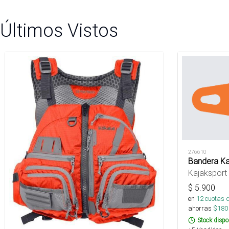
Últimos Vistos
276610
Bandera Ka
Kajaksport
$
5.900
en
12
cuotas 
ahorras
$
180
Stock dispo