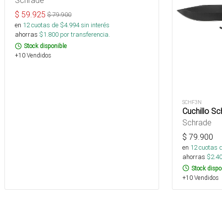
Schrade
$
59.925
$
79.900
en
12
cuotas de $
4.994
sin interés
ahorras
$
1.800
por transferencia.
Stock disponible
+10 Vendidos
SCHF3N
Cuchillo S
Schrade
$
79.900
en
12
cuotas 
ahorras
$
2.4
Stock dispo
+10 Vendidos