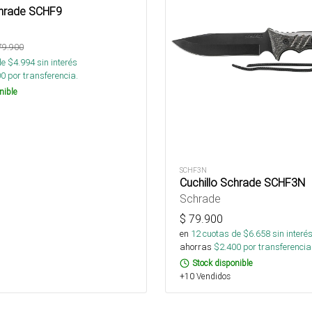
chrade SCHF9
79.900
de $
4.994
sin interés
00
por transferencia.
nible
SCHF3N
Cuchillo Schrade SCHF3N
Schrade
$
79.900
en
12
cuotas de $
6.658
sin interé
ahorras
$
2.400
por transferencia
Stock disponible
+10 Vendidos