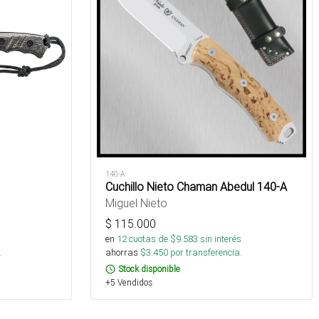
140-A
Cuchillo Nieto Chaman Abedul 140-A
Miguel Nieto
$
115.000
s
en
12
cuotas de $
9.583
sin interés
.
ahorras
$
3.450
por transferencia.
Stock disponible
+5 Vendidos