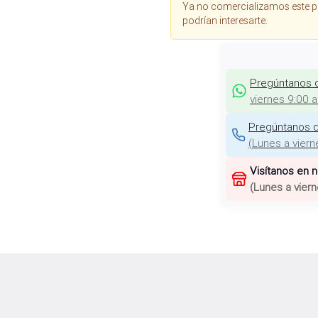
Ya no comercializamos este p
podrían interesarte.
Pregúntanos 
viernes 9:00 
Pregúntanos d
(
Lunes a viern
Visítanos en 
(
Lunes a viern