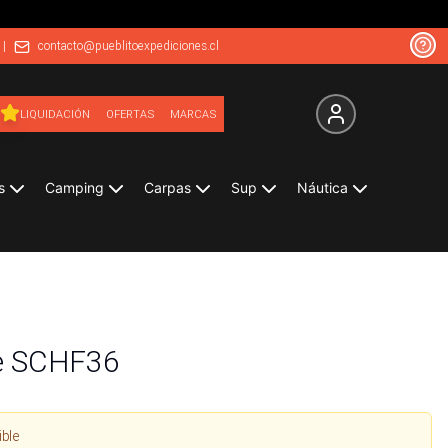
|
contacto@pueblitoexpediciones.cl
LIQUIDACIÓN
OFERTAS
MARCAS
s
Camping
Carpas
Sup
Náutica
de SCHF36
ible