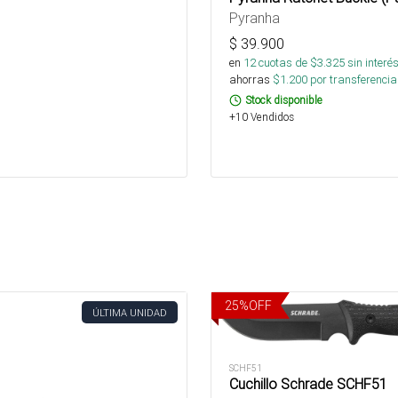
Pyranha
$
39.900
en
12
cuotas de $
3.325
sin interé
ahorras
$
1.200
por transferencia
Stock disponible
+10 Vendidos
25
%
OFF
ÚLTIMA UNIDAD
SCHF51
Cuchillo Schrade SCHF51