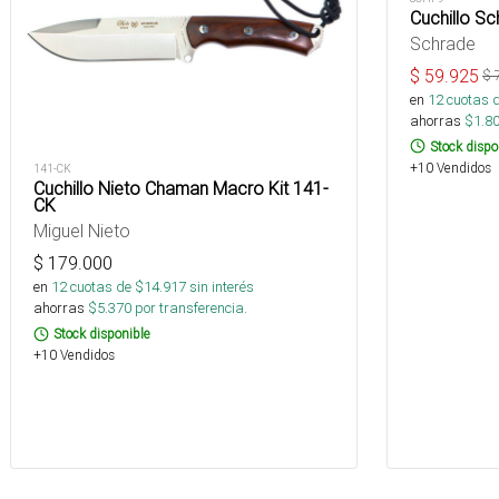
Cuchillo S
Schrade
$
59.925
$
en
12
cuotas 
ahorras
$
1.8
Stock dispo
+10 Vendidos
141-CK
Cuchillo Nieto Chaman Macro Kit 141-
CK
Miguel Nieto
$
179.000
en
12
cuotas de $
14.917
sin interés
ahorras
$
5.370
por transferencia.
Stock disponible
+10 Vendidos