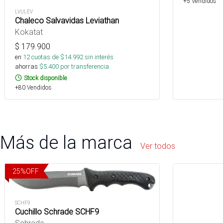
+5 Vendidos
LVULEV
Chaleco Salvavidas Leviathan
Kokatat
$
179.900
en
12
cuotas de $
14.992
sin interés
ahorras
$
5.400
por transferencia.
Stock disponible
+80 Vendidos
Más de la marca
Ver todos
25
%
OFF
SCHF9
Cuchillo Schrade SCHF9