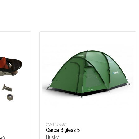
CAM1H0-5581
Carpa Bigless 5
Husky
ar)