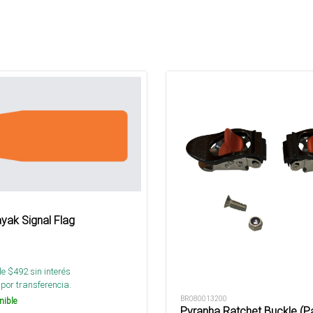
yak Signal Flag
de $
492
sin interés
por transferencia.
BR080013200
nible
Pyranha Ratchet Buckle (P