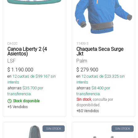
CA-02C
11439-3
Canoa Liberty 2 (4
Chaqueta Seca Surge
Asientos)
Jkt
LSF
Palm
$
1.190.000
$
279.900
en
12
cuotas de $
99.167
sin
en
12
cuotas de $
23.325
sin
interés
interés
ahorras
$
35.700
por
ahorras
$
8.400
por
transferencia.
transferencia.
Sin stock
, consulta por
Stock disponible
disponibilidad.
+5 Vendidos
+80 Vendidos
SIN STOCK
SIN STOCK