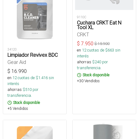
9110C
Cuchara CRKT Eat N
Tool XL
CRKT
$
7.950
$
15.900
34120
en
12
cuotas de $
663
sin
Limpiador Revivex BDC
interés
Gear Aid
ahorras
$
240
por
transferencia.
$
16.990
Stock disponible
en
12
cuotas de $
1.416
sin
+30 Vendidos
interés
ahorras
$
510
por
transferencia.
Stock disponible
+5 Vendidos