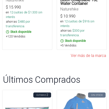
Naturehike
Water Container
$
15.990
Naturehike
en
12
cuotas de $
1.333
sin
$
10.990
interés
en
12
cuotas de $
916
sin
ahorras
$
480
por
interés
transferencia.
ahorras
$
330
por
Stock disponible
transferencia.
+120 Vendidos
Stock disponible
+5 Vendidos
Ver más de la marca
Últimos Comprados
2
ÚLTIMAS
SIN STOCK