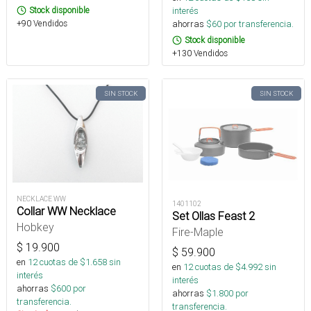
Stock disponible
interés
+90 Vendidos
ahorras
$
60
por transferencia.
Stock disponible
+130 Vendidos
SIN STOCK
SIN STOCK
NECKLACE WW
1401102
Collar WW Necklace
Set Ollas Feast 2
Hobkey
Fire-Maple
$
19.900
$
59.900
en
12
cuotas de $
1.658
sin
en
12
cuotas de $
4.992
sin
interés
interés
ahorras
$
600
por
ahorras
$
1.800
por
transferencia.
transferencia.