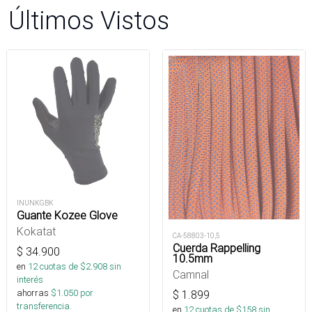
Últimos Vistos
INUNKGBK
Guante Kozee Glove
Kokatat
CA-58803-10,5
Cuerda Rappelling
$
34.900
10.5mm
en
12
cuotas de $
2.908
sin
Camnal
interés
ahorras
$
1.050
por
$
1.899
transferencia.
en
12
cuotas de $
158
sin