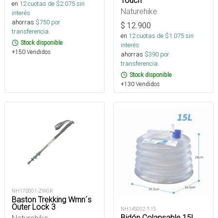
en
12
cuotas de $
2.075
sin
Naturehike
interés
ahorras
$
750
por
$
12.900
transferencia.
en
12
cuotas de $
1.075
sin
Stock disponible
interés
+150 Vendidos
ahorras
$
390
por
transferencia.
Stock disponible
+130 Vendidos
NH17D001-ZWGR
Baston Trekking Wmn´s
Outer Lock 3
NH14S002-T-15
Bidón Colapsable 15L