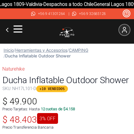
agos 1809-Valdivia-Despachos a todo Chile
General Lagos 1809-
+56 9 41301264
|
+56 9 32685128
Inicio
/
Herramientas y Accesorios
/
CAMPING
/
Ducha Inflatable Outdoor Shower
Naturehike
Ducha Inflatable Outdoor Shower
SKU:
NH17L101-D
+10 VENDIDOS
$
49.900
Precio Tarjetas: Hasta
12
cuotas de $
4.158
$
48.403
3
% OFF
Precio Transferencia Bancaria