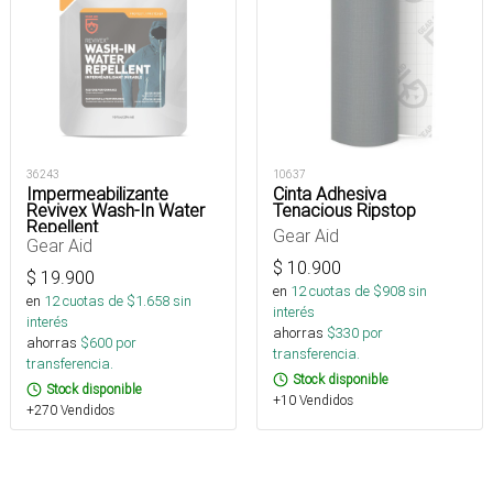
36243
10637
Impermeabilizante
Cinta Adhesiva
Revivex Wash-In Water
Tenacious Ripstop
Repellent
Gear Aid
Gear Aid
$
10.900
$
19.900
en
12
cuotas de $
908
sin
en
12
cuotas de $
1.658
sin
interés
interés
ahorras
$
330
por
ahorras
$
600
por
transferencia.
transferencia.
Stock disponible
Stock disponible
+10 Vendidos
+270 Vendidos