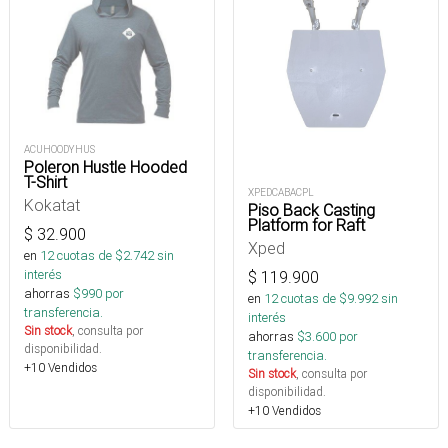
ACUHOODYHUS
Poleron Hustle Hooded
T-Shirt
XPEDCABACPL
Kokatat
Piso Back Casting
Platform for Raft
$
32.900
Xped
en
12
cuotas de $
2.742
sin
interés
$
119.900
ahorras
$
990
por
en
12
cuotas de $
9.992
sin
transferencia.
interés
Sin stock
, consulta por
ahorras
$
3.600
por
disponibilidad.
transferencia.
+10 Vendidos
Sin stock
, consulta por
disponibilidad.
+10 Vendidos