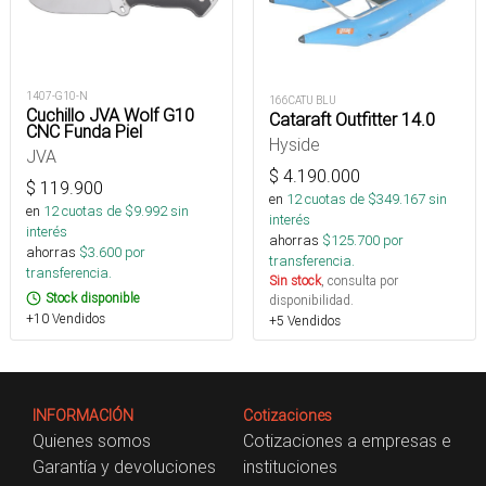
1407-G10-N
166CATU BLU
Cuchillo JVA Wolf G10
Cataraft Outfitter 14.0
CNC Funda Piel
Hyside
JVA
$
4.190.000
$
119.900
en
12
cuotas de $
349.167
sin
en
12
cuotas de $
9.992
sin
interés
interés
ahorras
$
125.700
por
ahorras
$
3.600
por
transferencia.
transferencia.
Sin stock
, consulta por
Stock disponible
disponibilidad.
+10 Vendidos
+5 Vendidos
INFORMACIÓN
Cotizaciones
Quienes somos
Cotizaciones a empresas e
Garantía y devoluciones
instituciones