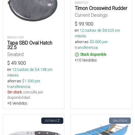
6MKP131
Timon Crosswind Rudder
Current Desings
$
99.900
en
12
cuotas de $
8.325
sin
interés
SB-5001-OH
ahorras
$
3.000
por
Tapa SBD Oval Hatch
32.5
transferencia.
Seabird
Stock disponible
+10 Vendidos
$
49.900
en
12
cuotas de $
4.158
sin
interés
ahorras
$
1.500
por
transferencia.
Sin stock
, consulta por
disponibilidad.
+5 Vendidos
2
ÚLTIMAS
SIN STOCK