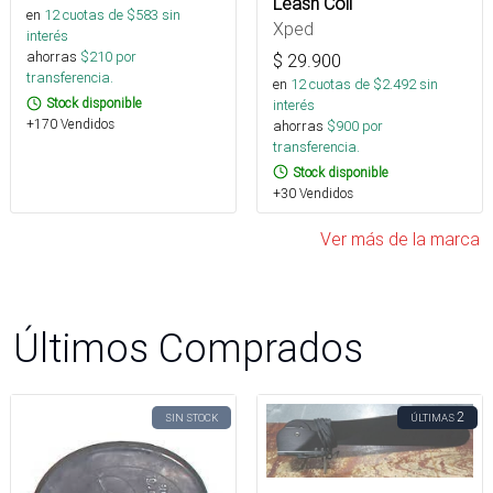
Leash Coil
en
12
cuotas de $
583
sin
Xped
interés
ahorras
$
210
por
$
29.900
transferencia.
en
12
cuotas de $
2.492
sin
Stock disponible
interés
+170 Vendidos
ahorras
$
900
por
transferencia.
Stock disponible
+30 Vendidos
Ver más de la marca
Últimos Comprados
2
SIN STOCK
ÚLTIMAS