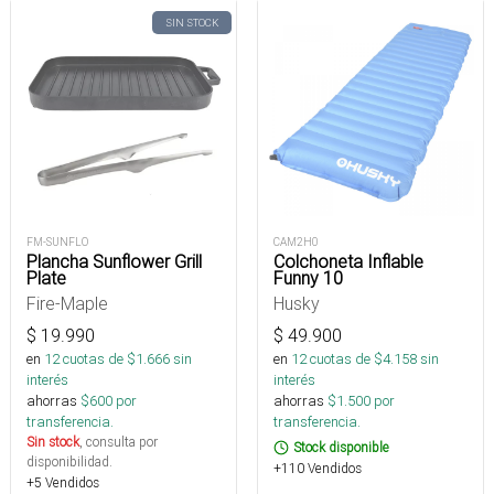
SIN STOCK
FM-SUNFLO
CAM2H0
Plancha Sunflower Grill
Colchoneta Inflable
Plate
Funny 10
Fire-Maple
Husky
$
19.990
$
49.900
en
12
cuotas de $
1.666
sin
en
12
cuotas de $
4.158
sin
interés
interés
ahorras
$
600
por
ahorras
$
1.500
por
transferencia.
transferencia.
Sin stock
, consulta por
Stock disponible
disponibilidad.
+110 Vendidos
+5 Vendidos