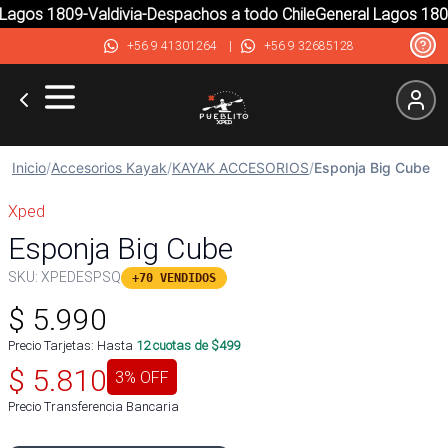
agos 1809-Valdivia-Despachos a todo Chile
General Lagos 1809-
+56 9 41301264
|
+56 9 32685128
Inicio
/
Accesorios Kayak
/
KAYAK ACCESORIOS
/
Esponja Big Cube
Xped
Esponja Big Cube
SKU:
XPEDESPSQ
+70 VENDIDOS
$
5.990
Precio Tarjetas: Hasta
12
cuotas de $
499
$
5.810
3
% OFF
Precio Transferencia Bancaria