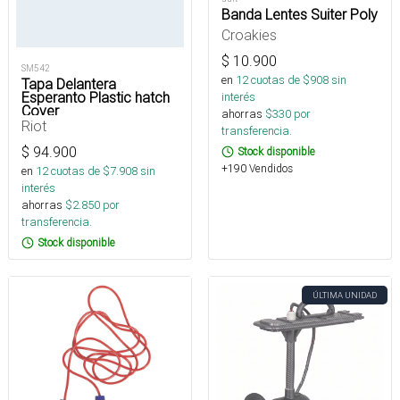
Banda Lentes Suiter Poly
Croakies
$
10.900
SM542
en
12
cuotas de $
908
sin
Tapa Delantera
Esperanto Plastic hatch
interés
Cover
ahorras
$
330
por
Riot
transferencia.
$
94.900
Stock disponible
+190 Vendidos
en
12
cuotas de $
7.908
sin
interés
ahorras
$
2.850
por
transferencia.
Stock disponible
ÚLTIMA UNIDAD