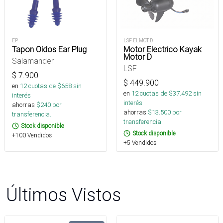
EP
LSF ELMOT D
Tapon Oidos Ear Plug
Motor Electrico Kayak
Motor D
Salamander
LSF
$
7.900
$
449.900
en
12
cuotas de $
658
sin
en
12
cuotas de $
37.492
sin
interés
interés
ahorras
$
240
por
ahorras
$
13.500
por
transferencia.
transferencia.
Stock disponible
Stock disponible
+100 Vendidos
+5 Vendidos
Últimos Vistos