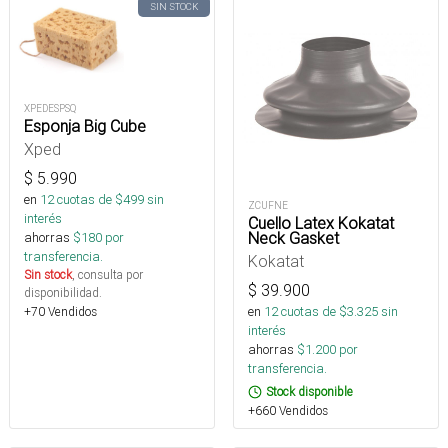
SIN STOCK
XPEDESPSQ
Esponja Big Cube
Xped
$
5.990
en
12
cuotas de $
499
sin
ZCUFNE
interés
Cuello Latex Kokatat
Neck Gasket
ahorras
$
180
por
transferencia.
Kokatat
Sin stock
, consulta por
$
39.900
disponibilidad.
en
12
cuotas de $
3.325
sin
+70 Vendidos
interés
ahorras
$
1.200
por
transferencia.
Stock disponible
+660 Vendidos