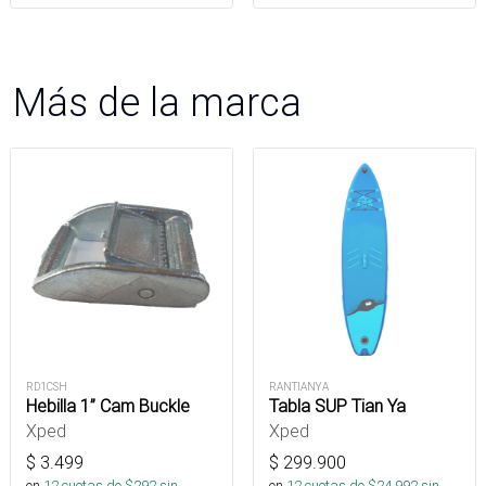
Más de la marca
RD1CSH
RANTIANYA
Hebilla 1” Cam Buckle
Tabla SUP Tian Ya
Xped
Xped
$
3.499
$
299.900
en
12
cuotas de $
292
sin
en
12
cuotas de $
24.992
sin