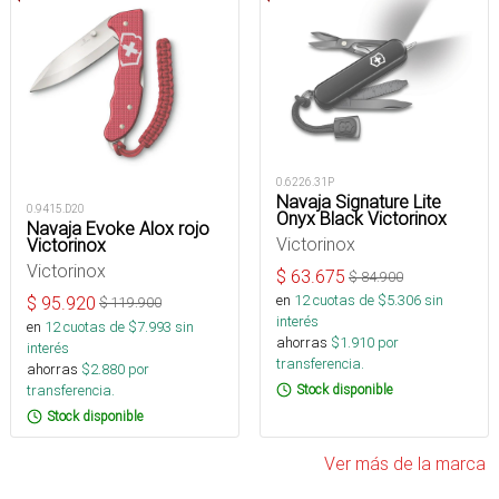
0.6226.31P
Navaja Signature Lite
0.9415.D20
Onyx Black Victorinox
Navaja Evoke Alox rojo
Victorinox
Victorinox
Victorinox
$
63.675
$
84.900
en
12
cuotas de $
5.306
sin
$
95.920
$
119.900
interés
en
12
cuotas de $
7.993
sin
ahorras
$
1.910
por
interés
transferencia.
ahorras
$
2.880
por
transferencia.
Stock disponible
Stock disponible
Ver más de la marca