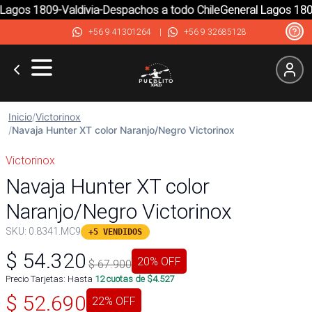
agos 1809-Valdivia-Despachos a todo Chile
General Lagos 1809-
+56 9 41301264
|
+56 9 32685128
Inicio
/
Victorinox
/
Navaja Hunter XT color Naranjo/Negro Victorinox
Victorinox
Navaja Hunter XT color
Naranjo/Negro Victorinox
SKU:
0.8341.MC9
+5 VENDIDOS
$
54.320
20
% OFF
$
67.900
Precio Tarjetas: Hasta
12
cuotas de $
4.527
$
52.690
22
% OFF