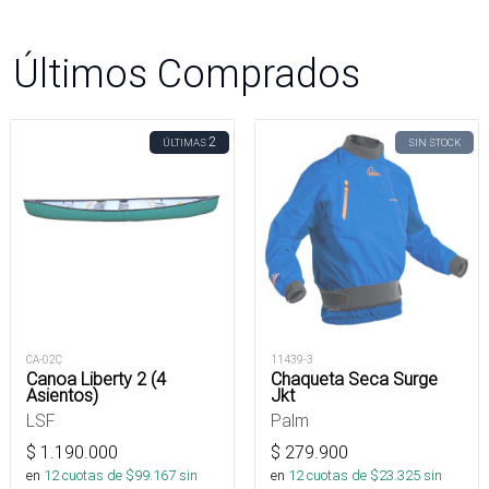
Últimos Comprados
2
ÚLTIMAS
SIN STOCK
CA-02C
11439-3
Canoa Liberty 2 (4
Chaqueta Seca Surge
Asientos)
Jkt
LSF
Palm
$
1.190.000
$
279.900
en
12
cuotas de $
99.167
sin
en
12
cuotas de $
23.325
sin