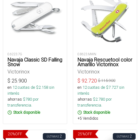
0.6223.7G
0.8623.MWN
Navaja Classic SD Falling
Navaja Rescuetool color
Snow
Amarillo Victorinox
Victorinox
Victorinox
$
25.900
$
92.720
$
115.900
en
12
cuotas de $
2.158
sin
en
12
cuotas de $
7.727
sin
interés
interés
ahorras
$
780
por
ahorras
$
2.780
por
transferencia.
transferencia.
Stock disponible
Stock disponible
+5 Vendidos
20
%
OFF
25
%
OFF
2
2
ÚLTIMAS
ÚLTIMAS