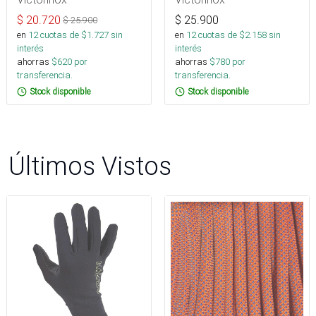
$
20.720
$
25.900
$
25.900
en
12
cuotas de $
1.727
sin
en
12
cuotas de $
2.158
sin
interés
interés
ahorras
$
620
por
ahorras
$
780
por
transferencia.
transferencia.
Stock disponible
Stock disponible
Últimos Vistos