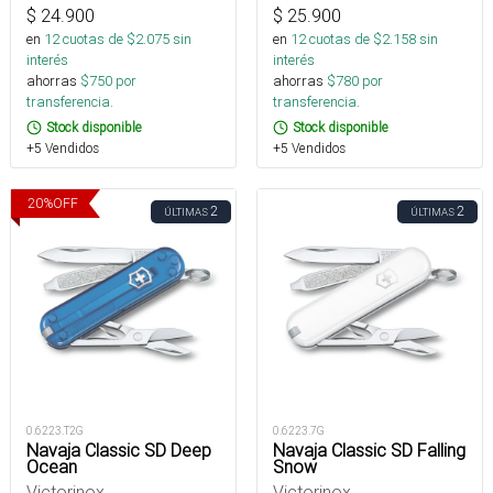
$
24.900
$
25.900
en
12
cuotas de $
2.075
sin
en
12
cuotas de $
2.158
sin
interés
interés
ahorras
$
750
por
ahorras
$
780
por
transferencia.
transferencia.
Stock disponible
Stock disponible
+5 Vendidos
+5 Vendidos
20
%
OFF
2
2
ÚLTIMAS
ÚLTIMAS
0.6223.T2G
0.6223.7G
Navaja Classic SD Deep
Navaja Classic SD Falling
Ocean
Snow
Victorinox
Victorinox