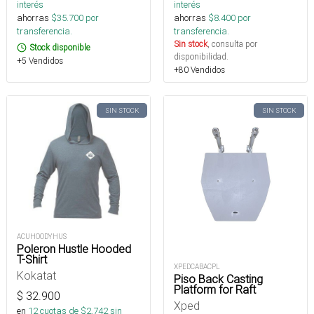
interés
interés
ahorras
$
35.700
por
ahorras
$
8.400
por
transferencia.
transferencia.
Sin stock
, consulta por
Stock disponible
disponibilidad.
+5 Vendidos
+80 Vendidos
SIN STOCK
SIN STOCK
ACUHOODYHUS
Poleron Hustle Hooded
T-Shirt
XPEDCABACPL
Kokatat
Piso Back Casting
Platform for Raft
$
32.900
Xped
en
12
cuotas de $
2.742
sin