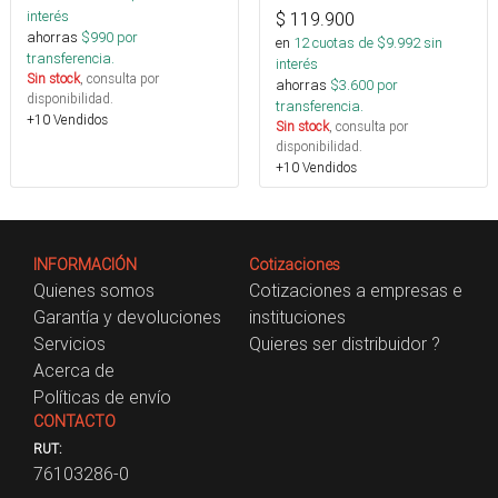
interés
$
119.900
ahorras
$
990
por
en
12
cuotas de $
9.992
sin
transferencia.
interés
Sin stock
, consulta por
ahorras
$
3.600
por
disponibilidad.
transferencia.
+10 Vendidos
Sin stock
, consulta por
disponibilidad.
+10 Vendidos
INFORMACIÓN
Cotizaciones
Quienes somos
Cotizaciones a empresas e
Garantía y devoluciones
instituciones
Servicios
Quieres ser distribuidor ?
Acerca de
Políticas de envío
CONTACTO
RUT:
76103286-0