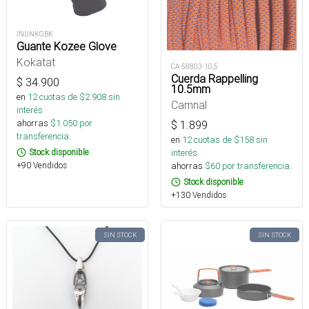
INUNKGBK
Guante Kozee Glove
Kokatat
CA-58803-10,5
Cuerda Rappelling
$
34.900
10.5mm
en
12
cuotas de $
2.908
sin
Camnal
interés
ahorras
$
1.050
por
$
1.899
transferencia.
en
12
cuotas de $
158
sin
Stock disponible
interés
+90 Vendidos
ahorras
$
60
por transferencia.
Stock disponible
+130 Vendidos
SIN STOCK
SIN STOCK