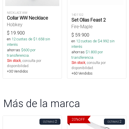
NECKLACE WW
1401102
Collar WW Necklace
Set Ollas Feast 2
Hobkey
Fire-Maple
$
19.900
$
59.900
en
12
cuotas de $
1.658
sin
en
12
cuotas de $
4.992
sin
interés
interés
ahorras
$
600
por
ahorras
$
1.800
por
transferencia.
transferencia.
Sin stock
, consulta por
Sin stock
, consulta por
disponibilidad.
disponibilidad.
+30 Vendidos
+60 Vendidos
Más de la marca
20
%
OFF
2
2
ÚLTIMAS
ÚLTIMAS