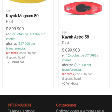
16R
Kayak Magnum 80
Riot
$
899.900
58R
en
12
cuotas de $
74.992
sin
Kayak Astro 58
interés
Riot
ahorras
$
27.000
por
transferencia.
$
899.900
Sin stock
, consulta por
en
12
cuotas de $
74.992
sin
disponibilidad.
interés
+20 Vendidos
ahorras
$
27.000
por
transferencia.
Sin stock
, consulta por
disponibilidad.
+5 Vendidos
INFORMACIÓN
Cotizaciones
Quienes somos
Cotizaciones a empresas e