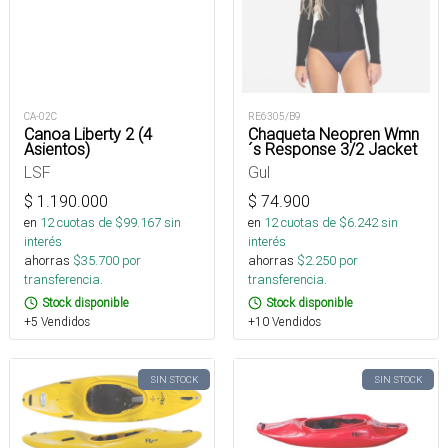
CA-02C
RE6305/B9
Canoa Liberty 2 (4
Chaqueta Neopren Wmn
Asientos)
´s Response 3/2 Jacket
LSF
Gul
$
1.190.000
$
74.900
en
12
cuotas de $
99.167
sin
en
12
cuotas de $
6.242
sin
interés
interés
ahorras
$
35.700
por
ahorras
$
2.250
por
transferencia.
transferencia.
Stock disponible
Stock disponible
+5 Vendidos
+10 Vendidos
SIN STOCK
SIN STOCK