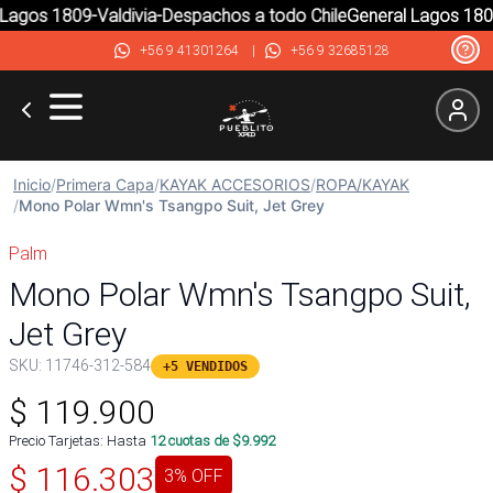
agos 1809-Valdivia-Despachos a todo Chile
General Lagos 1809-
+56 9 41301264
|
+56 9 32685128
Inicio
/
Primera Capa
/
KAYAK ACCESORIOS
/
ROPA/KAYAK
/
Mono Polar Wmn's Tsangpo Suit, Jet Grey
Palm
Mono Polar Wmn's Tsangpo Suit,
Jet Grey
SKU:
11746-312-584
+5 VENDIDOS
$
119.900
Precio Tarjetas: Hasta
12
cuotas de $
9.992
$
116.303
3
% OFF