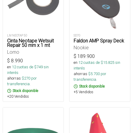
LM NEOTAP 50
SD70
Cinta Neotape Wetsuit
Faldon AMP Spray Deck
Repair 50 mm x 1 mt
Nookie
Lomo
$
189.900
$
8.990
en
12
cuotas de $
15.825
sin
en
12
cuotas de $
749
sin
interés
interés
ahorras
$
5.700
por
ahorras
$
270
por
transferencia.
transferencia.
Stock disponible
Stock disponible
+5 Vendidos
+20 Vendidos