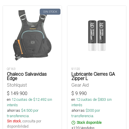
SIN STOCK
QF163
91120
Chaleco Salvavidas
Lubricante Cierres GA
Edge
Zipper L
Stohlquist
Gear Aid
$
149.900
$
9.990
en
12
cuotas de $
12.492
sin
en
12
cuotas de $
833
sin
interés
interés
ahorras
$
4.500
por
ahorras
$
300
por
transferencia.
transferencia.
Sin stock
, consulta por
Stock disponible
disponibilidad.
+120 Vendidos