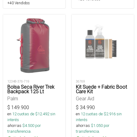
+40 Vendidos
12348-376-719
36769
Bolsa Seca River Trek
Kit Suede + Fabric Boot
Backpack 125 Lt
Care Kit
Palm
Gear Aid
$
149.900
$
34.990
en
12
cuotas de $
12.492
sin
en
12
cuotas de $
2.916
sin
interés
interés
ahorras
$
4.500
por
ahorras
$
1.050
por
transferencia.
transferencia.