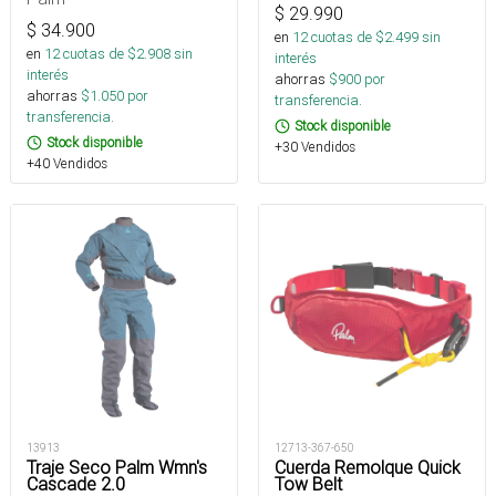
$
29.990
$
34.900
en
12
cuotas de $
2.499
sin
en
12
cuotas de $
2.908
sin
interés
interés
ahorras
$
900
por
ahorras
$
1.050
por
transferencia.
transferencia.
Stock disponible
Stock disponible
+30 Vendidos
+40 Vendidos
13913
12713-367-650
Traje Seco Palm Wmn's
Cuerda Remolque Quick
Cascade 2.0
Tow Belt