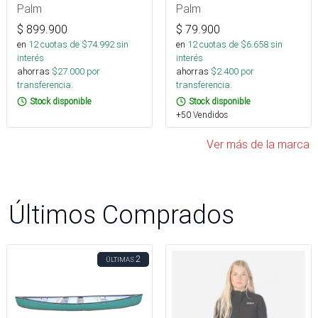
Palm
Palm
$
899.900
$
79.900
en
12
cuotas de $
74.992
sin
en
12
cuotas de $
6.658
sin
interés
interés
ahorras
$
27.000
por
ahorras
$
2.400
por
transferencia.
transferencia.
Stock disponible
Stock disponible
+50 Vendidos
Ver más de la marca
Últimos Comprados
2
ÚLTIMAS