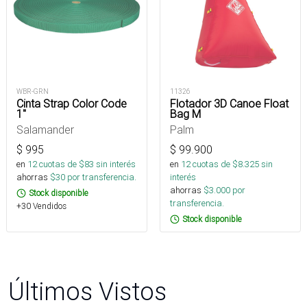
WBR-GRN
11326
Cinta Strap Color Code
Flotador 3D Canoe Float
1"
Bag M
Salamander
Palm
$
995
$
99.900
en
12
cuotas de $
83
sin interés
en
12
cuotas de $
8.325
sin
ahorras
$
30
por transferencia.
interés
ahorras
$
3.000
por
Stock disponible
transferencia.
+30 Vendidos
Stock disponible
Últimos Vistos