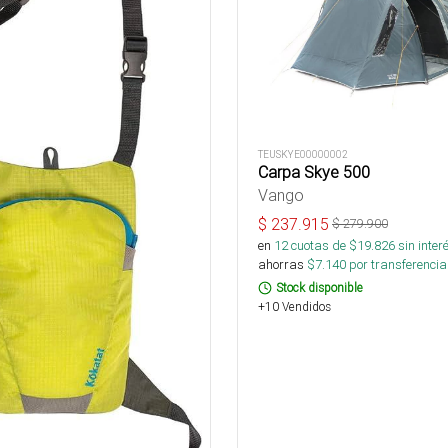
TEUSKYE00000002
Carpa Skye 500
Vango
$
237.915
$
279.900
en
12
cuotas de $
19.826
sin inter
ahorras
$
7.140
por transferencia
Stock disponible
+10 Vendidos