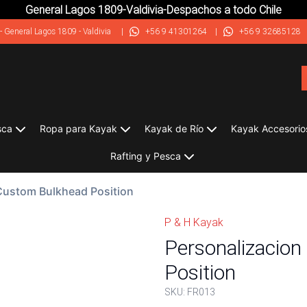
General Lagos 1809-Valdivia-Despachos a todo Chile
-
General Lagos 1809 - Valdivia
|
+56 9 41301264
|
+56 9 32685128
sca
Ropa para Kayak
Kayak de Río
Kayak Accesorio
Rafting y Pesca
Custom Bulkhead Position
P & H Kayak
Personalizacio
Position
SKU:
FR013