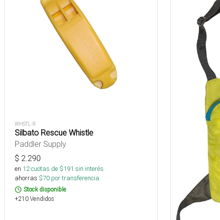
WHSTL-R
Silbato Rescue Whistle
Paddler Supply
$
2.290
en
12
cuotas de $
191
sin interés
ahorras
$
70
por transferencia.
Stock disponible
+210 Vendidos