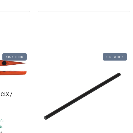
SIN STOCK
SIN STOCK
 CLX /
rés
a.