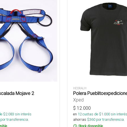
HCORALH
scalada Mojave 2
Polera Pueblitoexpedicio
Xped
$
12.000
de $
2.083
sin interés
en
12
cuotas de $
1.000
sin interé
por transferencia.
ahorras
$
360
por transferencia.
nible
Stock disponible