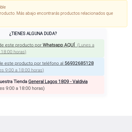
ible
roducto. Más abajo encontrarás productos relacionados que
¿TIENES ALGUNA DUDA?
de este producto por
Whatsapp AQUÍ
(
Lunes a
a 18:00 horas
)
e este producto por teléfono al
56932685128
es 9:00 a 18:00 horas
)
nuestra Tienda
General Lagos 1809 - Valdivia
es 9:00 a 18:00 horas
)