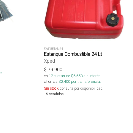
SWFUETAN24
Estanque Combustible 24 Lt
Xped
$
79.900
és
en
12
cuotas de $
6.658
sin interés
.
ahorras
$
2.400
por transferencia.
Sin stock
, consulta por disponibilidad.
+5 Vendidos