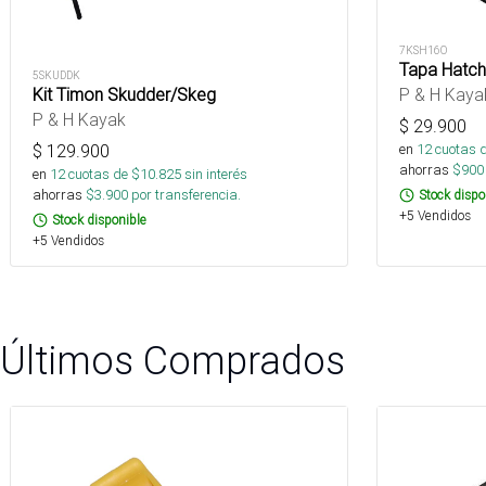
7KSH16O
Tapa Hatch
5SKUDDK
Kit Timon Skudder/Skeg
P & H Kaya
P & H Kayak
$
29.900
$
129.900
en
12
cuotas 
ahorras
$
900
en
12
cuotas de $
10.825
sin interés
ahorras
$
3.900
por transferencia.
Stock dispo
+5 Vendidos
Stock disponible
+5 Vendidos
Últimos Comprados