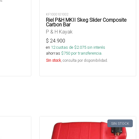
d.
KF1000101002
Riel P&H MKII Skeg Slider Composite
Carbon Bar
P & H Kayak
$
24.900
en
12
cuotas de $
2.075
sin interés
ahorras
$
750
por transferencia.
Sin stock
, consulta por disponibilidad.
SIN STOCK