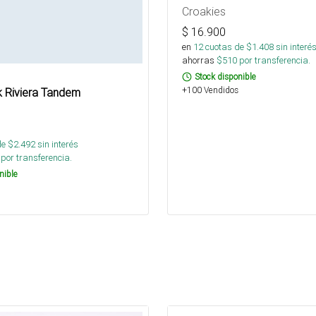
Croakies
$
16.900
en
12
cuotas de $
1.408
sin interé
ahorras
$
510
por transferencia.
Stock disponible
+100 Vendidos
 Riviera Tandem
de $
2.492
sin interés
por transferencia.
nible