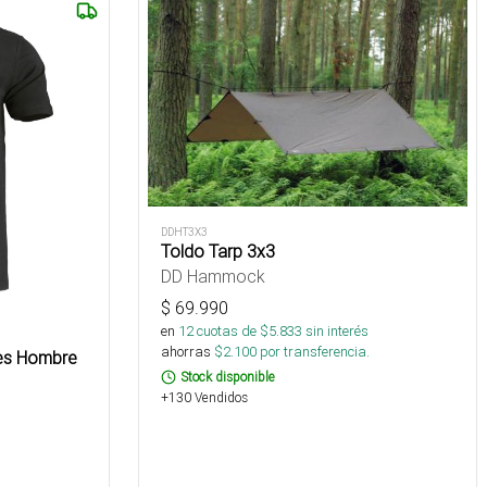
DDHT3X3
Toldo Tarp 3x3
DD Hammock
$
69.990
en
12
cuotas de $
5.833
sin interés
ahorras
$
2.100
por transferencia.
nes Hombre
Stock disponible
+130 Vendidos
s