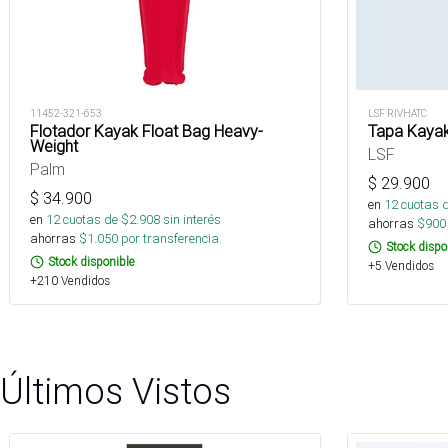
11452-321-653
LSF RIVHATC
Flotador Kayak Float Bag Heavy-
Tapa Kayak
Weight
LSF
Palm
$
29.900
$
34.900
en
12
cuotas 
en
12
cuotas de $
2.908
sin interés
ahorras
$
900
ahorras
$
1.050
por transferencia.
Stock dispo
Stock disponible
+5 Vendidos
+210 Vendidos
Últimos Vistos