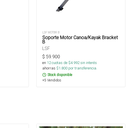
s
LSF MOTBR B
Soporte Motor Canoa/Kayak Bracket
B
LSF
$
59.900
en
12
cuotas de $
4.992
sin interés
ahorras
$
1.800
por transferencia.
Stock disponible
+5 Vendidos