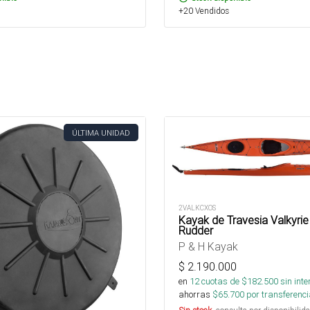
+20 Vendidos
ÚLTIMA UNIDAD
2VALKCXOS
Kayak de Travesia Valkyrie
Rudder
P & H Kayak
$
2.190.000
en
12
cuotas de $
182.500
sin inte
ahorras
$
65.700
por transferenci