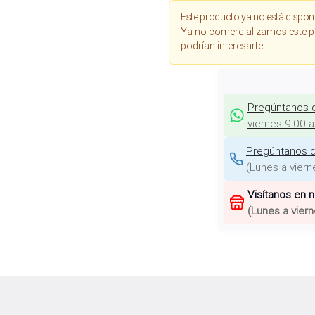
Este producto ya no está dispon
Ya no comercializamos este p
podrían interesarte.
Pregúntanos 
viernes 9:00 
Pregúntanos d
(
Lunes a viern
Visítanos en 
(
Lunes a viern