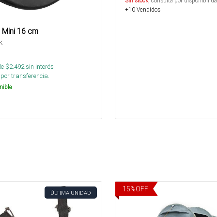
Sin stock
, consulta por disponibilida
+10 Vendidos
 Mini 16 cm
k
de $
2.492
sin interés
por transferencia.
nible
15
%
OFF
ÚLTIMA UNIDAD