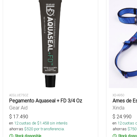
ACGLUE75OZ
XD-A950
Pegamento Aquaseal + FD 3/4 Oz
Arnes de E
Gear Aid
Xinda
$
17.490
$
24.990
en
12
cuotas de $
1.458
sin interés
en
12
cuotas 
ahorras
$
520
por transferencia.
ahorras
$
750
Stock disponible
Stock dispo