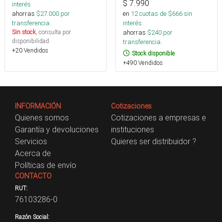
$
7.990
interés
en
12
cuotas de $
666
sin
ahorras
$
27.000
por
interés
transferencia.
ahorras
$
240
por
Sin stock
, consulta por
disponibilidad.
transferencia.
+20 Vendidos
Stock disponible
+490 Vendidos
INFORMACIÓN
Cotizaciones
Quienes somos
Cotizaciones a empresas e
Garantía y devoluciones
instituciones
Servicios
Quieres ser distribuidor ?
Acerca de
Políticas de envío
CONTACTO
RUT:
76103286-0
Razón Social: