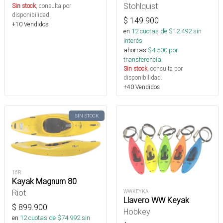
Stohlquist
Sin stock
, consulta por
disponibilidad.
$
149.900
+10 Vendidos
en
12
cuotas de $
12.492
sin
interés
ahorras
$
4.500
por
transferencia.
Sin stock
, consulta por
disponibilidad.
+40 Vendidos
SIN STOCK
16R
Kayak Magnum 80
Riot
WWKEYKA
Llavero WW Keyak
$
899.900
Hobkey
en
12
cuotas de $
74.992
sin