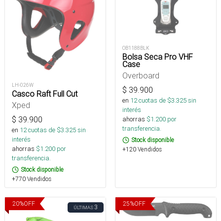
OB1188BLK
Bolsa Seca Pro VHF
Case
Overboard
LH-026W
$
39.900
Casco Raft Full Cut
en
12
cuotas de $
3.325
sin
Xped
interés
$
39.900
ahorras
$
1.200
por
transferencia.
en
12
cuotas de $
3.325
sin
interés
Stock disponible
ahorras
$
1.200
por
+120 Vendidos
transferencia.
Stock disponible
+770 Vendidos
20
%
OFF
25
%
OFF
3
ÚLTIMAS