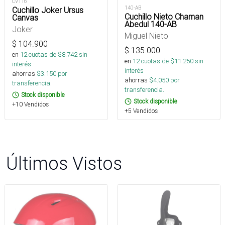
CV116
140-AB
Cuchillo Joker Ursus
Cuchillo Nieto Chaman
Canvas
Abedul 140-AB
Joker
Miguel Nieto
$
104.900
$
135.000
en
12
cuotas de $
8.742
sin
en
12
cuotas de $
11.250
sin
interés
interés
ahorras
$
3.150
por
ahorras
$
4.050
por
transferencia.
transferencia.
Stock disponible
Stock disponible
+10 Vendidos
+5 Vendidos
Últimos Vistos