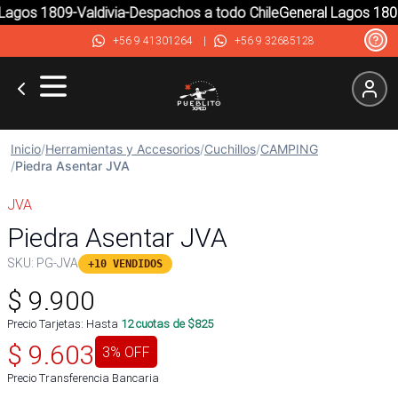
agos 1809-Valdivia-Despachos a todo Chile
General Lagos 1809-
+56 9 41301264
|
+56 9 32685128
Inicio
/
Herramientas y Accesorios
/
Cuchillos
/
CAMPING
/
Piedra Asentar JVA
JVA
Piedra Asentar JVA
SKU:
PG-JVA
+10 VENDIDOS
$
9.900
Precio Tarjetas: Hasta
12
cuotas de $
825
$
9.603
3
% OFF
Precio Transferencia Bancaria