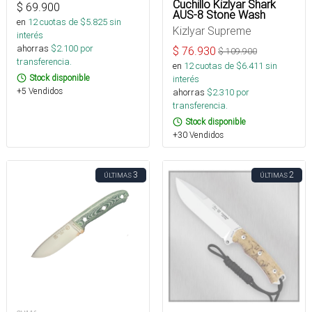
Cuchillo Kizlyar Shark
$
69.900
AUS-8 Stone Wash
en
12
cuotas de $
5.825
sin
Kizlyar Supreme
interés
ahorras
$
2.100
por
$
76.930
$
109.900
transferencia.
en
12
cuotas de $
6.411
sin
Stock disponible
interés
+5 Vendidos
ahorras
$
2.310
por
transferencia.
Stock disponible
+30 Vendidos
3
2
ÚLTIMAS
ÚLTIMAS