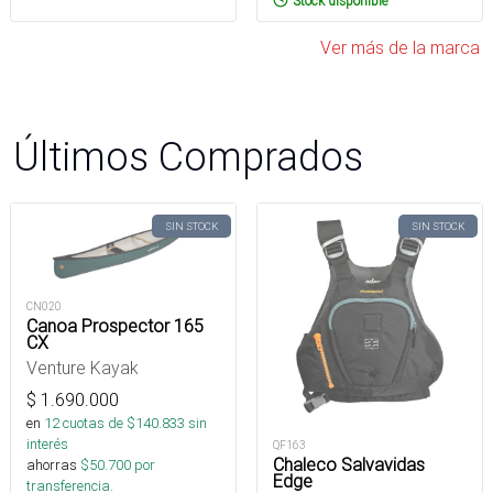
Stock disponible
Ver más de la marca
Últimos Comprados
SIN STOCK
SIN STOCK
CN020
Canoa Prospector 165
CX
Venture Kayak
$
1.690.000
en
12
cuotas de $
140.833
sin
interés
QF163
Chaleco Salvavidas
ahorras
$
50.700
por
Edge
transferencia.