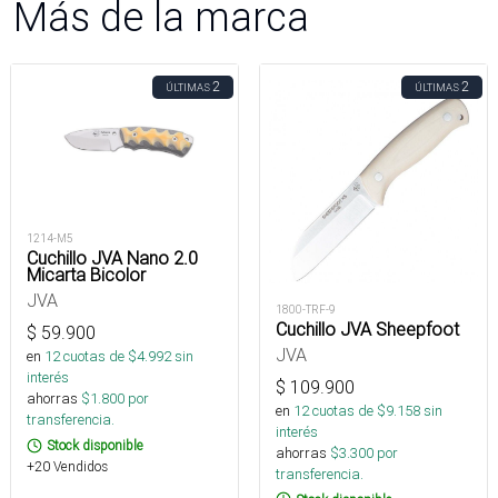
Más de la marca
2
2
ÚLTIMAS
ÚLTIMAS
1214-M5
Cuchillo JVA Nano 2.0
Micarta Bicolor
JVA
1800-TRF-9
Cuchillo JVA Sheepfoot
$
59.900
JVA
en
12
cuotas de $
4.992
sin
interés
$
109.900
ahorras
$
1.800
por
en
12
cuotas de $
9.158
sin
transferencia.
interés
Stock disponible
ahorras
$
3.300
por
+20 Vendidos
transferencia.