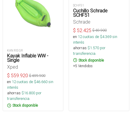
SCHF51
Cuchillo Schrade
SCHF51
Schrade
$
52.425
$
69.900
en
12
cuotas de $
4.369
sin
interés
ahorras
$
1.570
por
KAN RIS GR
transferencia.
Kayak Inflable WW -
Single
Stock disponible
+5 Vendidos
Xped
$
559.920
$
699.900
en
12
cuotas de $
46.660
sin
interés
ahorras
$
16.800
por
transferencia.
Stock disponible