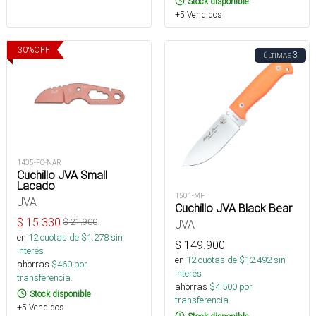
Stock disponible
+5 Vendidos
30
%
OFF
3
ÚLTIMAS
1435-FC-NAR
Cuchillo JVA Small
Lacado
1501-MF
JVA
Cuchillo JVA Black Bear
$
15.330
$
21.900
JVA
en
12
cuotas de $
1.278
sin
$
149.900
interés
en
12
cuotas de $
12.492
sin
ahorras
$
460
por
interés
transferencia.
ahorras
$
4.500
por
Stock disponible
transferencia.
+5 Vendidos