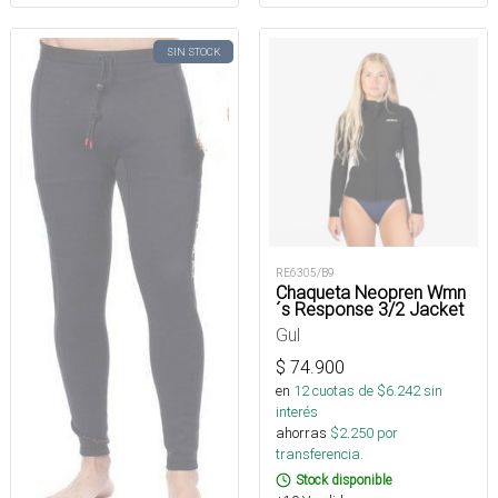
SIN STOCK
RE6305/B9
Chaqueta Neopren Wmn
´s Response 3/2 Jacket
Gul
$
74.900
en
12
cuotas de $
6.242
sin
interés
ahorras
$
2.250
por
transferencia.
Stock disponible