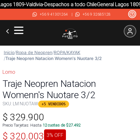
gos 1809-Valdivia-Despachos a todo Chile
General Lagos 1809-V
+56 9 41301264
|
+56 9 32685128
Inicio
/
Ropa de Neopren
/
ROPA/KAYAK
/
Traje Neopren Natacion Womenn's Nuotare 3/2
Lomo
Traje Neopren Natacion
Womenn's Nuotare 3/2
SKU:
LM NUOTAW
+5 VENDIDOS
$
329.900
Precio Tarjetas: Hasta
12
cuotas de $
27.492
$
320.003
3
% OFF