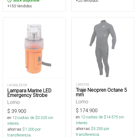
Stock disponible
+20 Vendidos
+150 Vendidos
LMOCTA5
LM MALED OR
Traje Neopren Octane 5
Lampara Marine LED
mm
Emergency Strobe
Lomo
Lomo
$
174.900
$
39.900
en
12
cuotas de $
14.575
sin
en
12
cuotas de $
3.325
sin
interés
interés
ahorras
$
5.250
por
ahorras
$
1.200
por
transferencia.
transferencia.