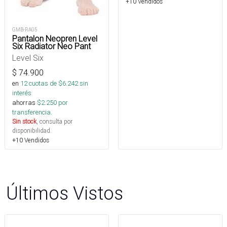
+10 Vendidos
GMB-RA05
Pantalon Neopren Level
Six Radiator Neo Pant
Level Six
$
74.900
en
12
cuotas de $
6.242
sin
interés
ahorras
$
2.250
por
transferencia.
Sin stock
, consulta por
disponibilidad.
+10 Vendidos
Últimos Vistos