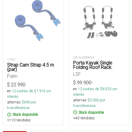
LSF ALROORA A
11761
Porta Kayak Single
Strap Cam Strap 4.5 m
Folding Roof Rack.
(par)
LSF
Palm
$
99.900
-
$
22.990
en
12
cuotas de $
8.325
sin
en
12
cuotas de $
1.916
sin
interés
interés
ahorras
$
3.000
por
ahorras
$
690
por
transferencia.
transferencia.
Stock disponible
Stock disponible
+40 Vendidos
+110 Vendidos