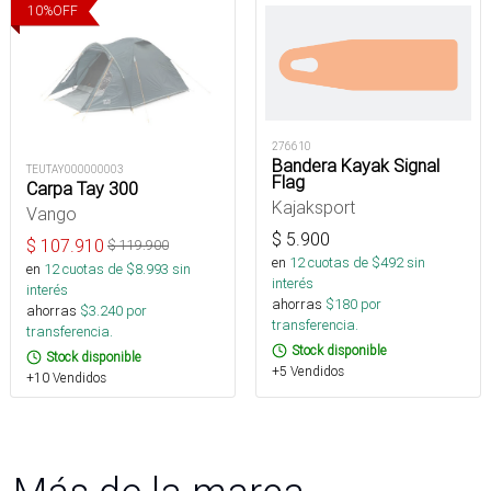
10
%
OFF
276610
Bandera Kayak Signal
TEUTAY000000003
Flag
Carpa Tay 300
Kajaksport
Vango
$
5.900
$
107.910
$
119.900
en
12
cuotas de $
492
sin
en
12
cuotas de $
8.993
sin
interés
interés
ahorras
$
180
por
ahorras
$
3.240
por
transferencia.
transferencia.
Stock disponible
Stock disponible
+5 Vendidos
+10 Vendidos