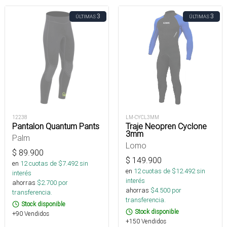
3
3
ÚLTIMAS
ÚLTIMAS
12238
LM-CYCL3MM
Pantalon Quantum Pants
Traje Neopren Cyclone
3mm
Palm
Lomo
$
89.900
$
149.900
en
12
cuotas de $
7.492
sin
en
12
cuotas de $
12.492
sin
interés
interés
ahorras
$
2.700
por
ahorras
$
4.500
por
transferencia.
transferencia.
Stock disponible
Stock disponible
+90 Vendidos
+150 Vendidos