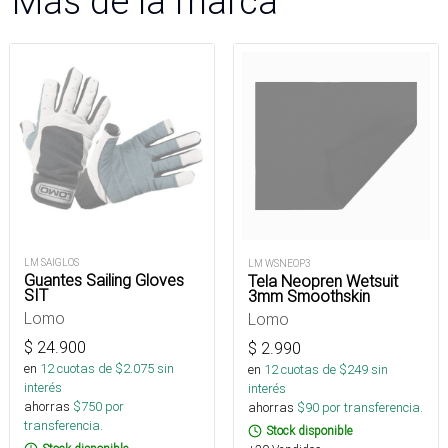
Más de la marca
LM SAIGLOS
LM WSNEOP3
Guantes Sailing Gloves
Tela Neopren Wetsuit
SIT
3mm Smoothskin
Lomo
Lomo
$
24.900
$
2.990
en
12
cuotas de $
2.075
sin
en
12
cuotas de $
249
sin
interés
interés
ahorras
$
750
por
ahorras
$
90
por transferencia.
transferencia.
Stock disponible