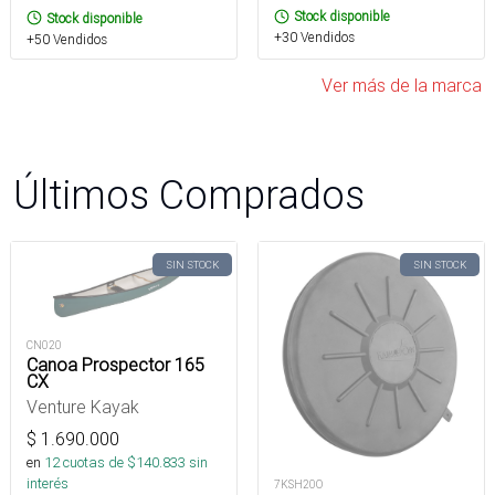
Stock disponible
Stock disponible
+30 Vendidos
+50 Vendidos
Ver más de la marca
Últimos Comprados
SIN STOCK
SIN STOCK
CN020
Canoa Prospector 165
CX
Venture Kayak
$
1.690.000
en
12
cuotas de $
140.833
sin
interés
7KSH20O