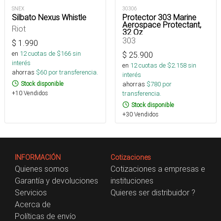
SNEX
30306
Silbato Nexus Whistle
Protector 303 Marine
Aerospace Protectant,
Riot
32 Oz
303
$
1.990
en
12
cuotas de $
166
sin
$
25.900
interés
en
12
cuotas de $
2.158
sin
ahorras
$
60
por transferencia.
interés
Stock disponible
ahorras
$
780
por
+10 Vendidos
transferencia.
Stock disponible
+30 Vendidos
INFORMACIÓN
Cotizaciones
Quienes somos
Cotizaciones a empresas e
Garantía y devoluciones
instituciones
Servicios
Quieres ser distribuidor ?
Acerca de
Políticas de envío