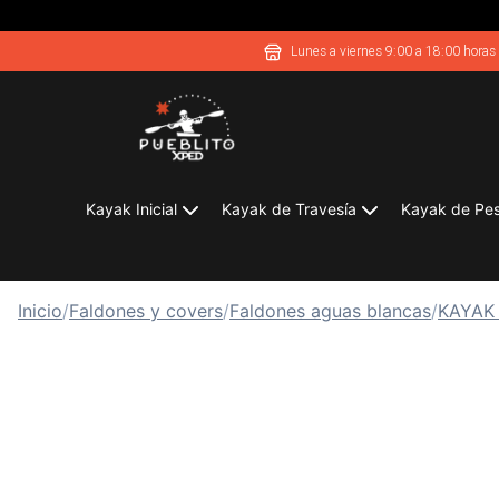
Lunes a viernes 9:00 a 18:00 horas
Kayak Inicial
Kayak de Travesía
Kayak de Pe
Inicio
/
Faldones y covers
/
Faldones aguas blancas
/
KAYAK