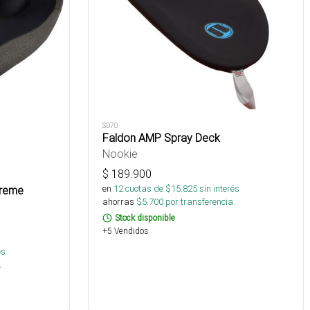
SD70
Faldon AMP Spray Deck
Nookie
$
189.900
en
12
cuotas de $
15.825
sin interés
treme
ahorras
$
5.700
por transferencia.
Stock disponible
+5 Vendidos
és
.