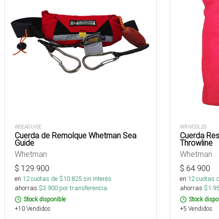
WSEAGUIDE
WRIVCOL20
Cuerda de Remolque Whetman Sea
Cuerda Res
Guide
Throwline
Whetman
Whetman
$
129.900
$
64.900
en
12
cuotas de $
10.825
sin interés
en
12
cuotas 
ahorras
$
3.900
por transferencia.
ahorras
$
1.9
Stock disponible
Stock dispo
+10 Vendidos
+5 Vendidos