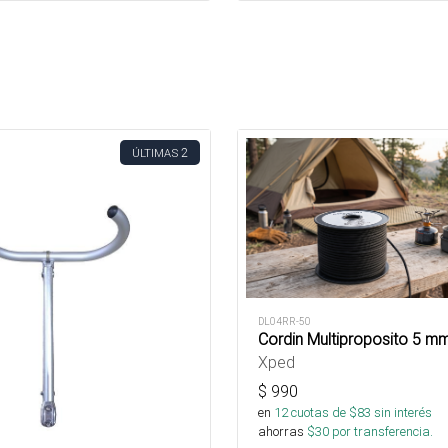
2
ÚLTIMAS
DL04RR-50
Cordin Multiproposito 5 m
Xped
$
990
en
12
cuotas de $
83
sin interés
ahorras
$
30
por transferencia.