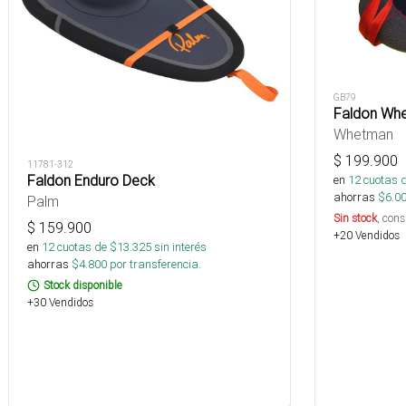
GB79
Faldon Whe
Whetman
$
199.900
11781-312
Faldon Enduro Deck
en
12
cuotas 
ahorras
$
6.0
Palm
Sin stock
, cons
$
159.900
+20 Vendidos
en
12
cuotas de $
13.325
sin interés
ahorras
$
4.800
por transferencia.
Stock disponible
+30 Vendidos