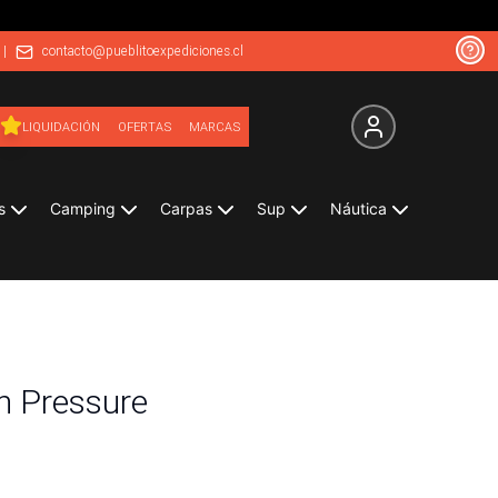
|
contacto@pueblitoexpediciones.cl
LIQUIDACIÓN
OFERTAS
MARCAS
s
Camping
Carpas
Sup
Náutica
 Pressure