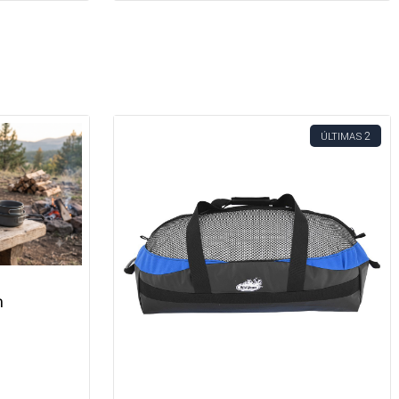
2
ÚLTIMAS
m