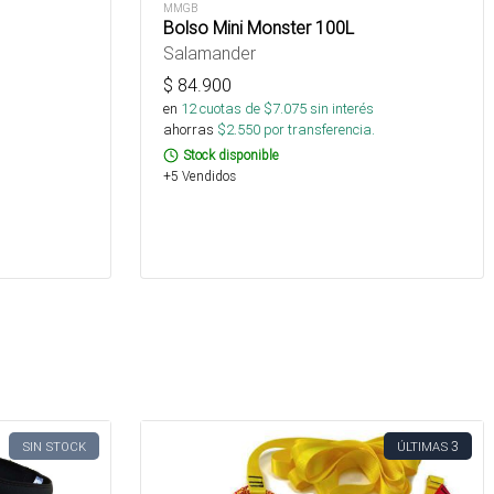
MMGB
Bolso Mini Monster 100L
Salamander
$
84.900
en
12
cuotas de $
7.075
sin interés
ahorras
$
2.550
por transferencia.
Stock disponible
+5 Vendidos
3
SIN STOCK
ÚLTIMAS