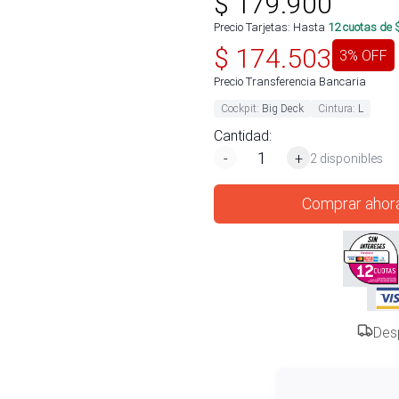
$
179.900
Precio Tarjetas: Hasta
12
cuotas de 
$
174.503
3
% OFF
Precio Transferencia Bancaria
Cockpit
:
Big Deck
Cintura
:
L
Cantidad:
-
+
2 disponibles
Comprar ahor
Des