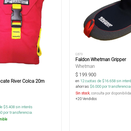
GB79
Faldon Whetman Gripper
Whetman
$
199.900
cate River Colca 20m
en
12
cuotas de $
16.658
sin inter
ahorras
$
6.000
por transferencia
Sin stock
, consulta por disponibilida
+20 Vendidos
de $
5.408
sin interés
50
por transferencia.
nible