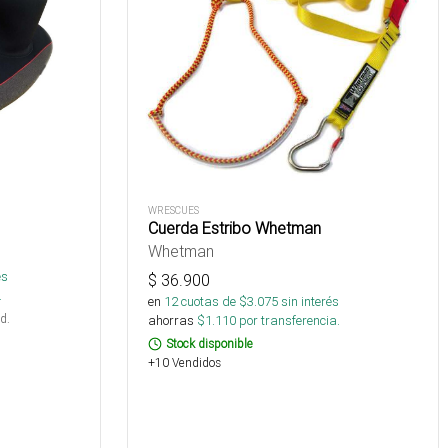
WRESCUES
Cuerda Estribo Whetman
Whetman
és
$
36.900
.
en
12
cuotas de $
3.075
sin interés
d.
ahorras
$
1.110
por transferencia.
Stock disponible
+10 Vendidos