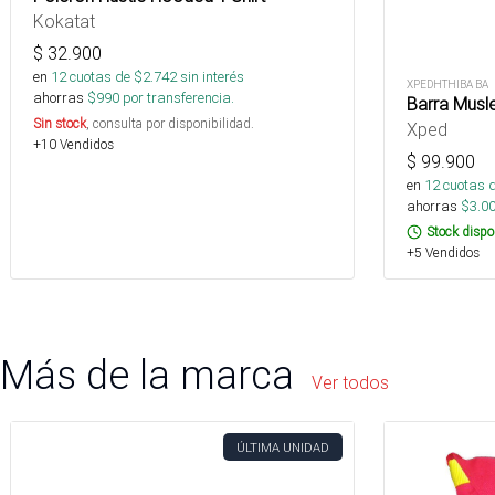
Kokatat
$
32.900
en
12
cuotas de $
2.742
sin interés
XPEDHTHIBA BA
ahorras
$
990
por transferencia.
Barra Musl
Sin stock
, consulta por disponibilidad.
Xped
+10 Vendidos
$
99.900
en
12
cuotas 
ahorras
$
3.0
Stock dispo
+5 Vendidos
Más de la marca
Ver todos
ÚLTIMA UNIDAD