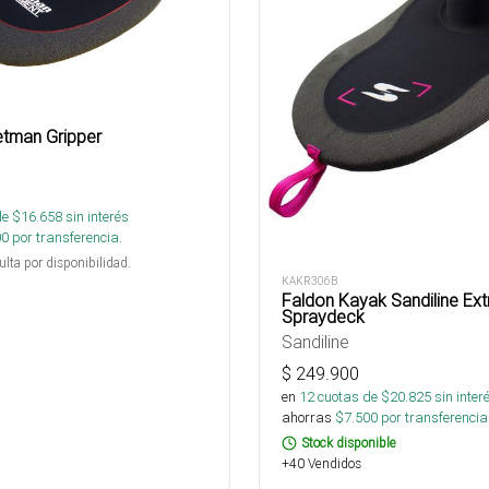
tman Gripper
de $
16.658
sin interés
00
por transferencia.
ulta por disponibilidad.
KAKR306B
Faldon Kayak Sandiline Ex
Spraydeck
Sandiline
$
249.900
en
12
cuotas de $
20.825
sin inter
ahorras
$
7.500
por transferencia
Stock disponible
+40 Vendidos