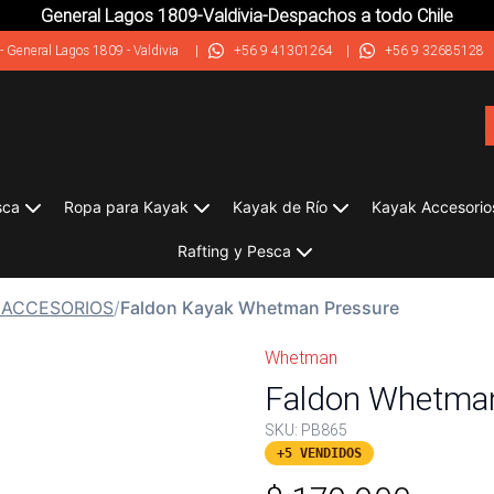
General Lagos 1809-Valdivia-Despachos a todo Chile
-
General Lagos 1809 - Valdivia
|
+56 9 41301264
|
+56 9 32685128
sca
Ropa para Kayak
Kayak de Río
Kayak Accesorio
Rafting y Pesca
 ACCESORIOS
/
Faldon Kayak Whetman Pressure
Whetman
Faldon Whetman
SKU:
PB865
+5 VENDIDOS