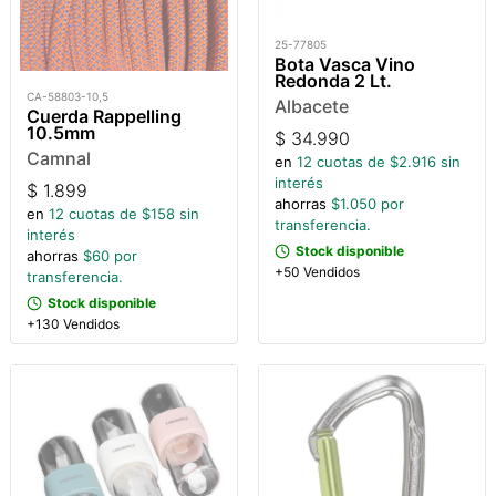
25-77805
Bota Vasca Vino
Redonda 2 Lt.
CA-58803-10,5
Albacete
Cuerda Rappelling
10.5mm
$
34.990
Camnal
en
12
cuotas de $
2.916
sin
interés
$
1.899
ahorras
$
1.050
por
en
12
cuotas de $
158
sin
transferencia.
interés
Stock disponible
ahorras
$
60
por
+50 Vendidos
transferencia.
Stock disponible
+130 Vendidos