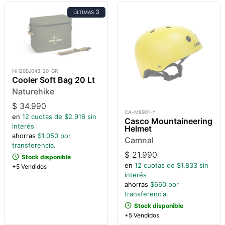
3
ÚLTIMAS
NH20SJ043-20-GR
Cooler Soft Bag 20 Lt
Naturehike
$
34.990
CA-M8901-Y
en
12
cuotas de $
2.916
sin
Casco Mountaineering
interés
Helmet
ahorras
$
1.050
por
Camnal
transferencia.
$
21.990
Stock disponible
en
12
cuotas de $
1.833
sin
+5 Vendidos
interés
ahorras
$
660
por
transferencia.
Stock disponible
+5 Vendidos