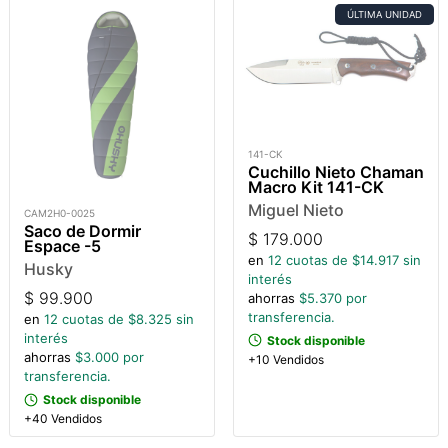
ÚLTIMA UNIDAD
141-CK
Cuchillo Nieto Chaman
Macro Kit 141-CK
Miguel Nieto
CAM2H0-0025
Saco de Dormir
$
179.000
Espace -5
en
12
cuotas de $
14.917
sin
Husky
interés
$
99.900
ahorras
$
5.370
por
transferencia.
en
12
cuotas de $
8.325
sin
interés
Stock disponible
ahorras
$
3.000
por
+10 Vendidos
transferencia.
Stock disponible
+40 Vendidos