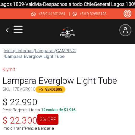
gos 1809-Valdivia-Despachos a todo Chile
General Lagos 1809-V
+56 9 41301264
|
+56 9 32685128
Inicio
/
Linternas
/
Lámparas
/
CAMPING
/
Lampara Everglow Light Tube
Klymit
Lampara Everglow Light Tube
SKU:
17EVGR01C
+5 VENDIDOS
$
22.990
Precio Tarjetas: Hasta
12
cuotas de $
1.916
$
22.300
3
% OFF
Precio Transferencia Bancaria