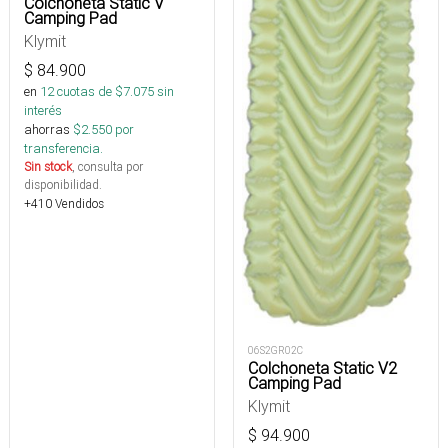
Colchoneta Static V
Camping Pad
Klymit
$
84.900
en
12
cuotas de $
7.075
sin
interés
ahorras
$
2.550
por
transferencia.
Sin stock
, consulta por
disponibilidad.
+410 Vendidos
06S2GR02C
Colchoneta Static V2
Camping Pad
Klymit
$
94.900