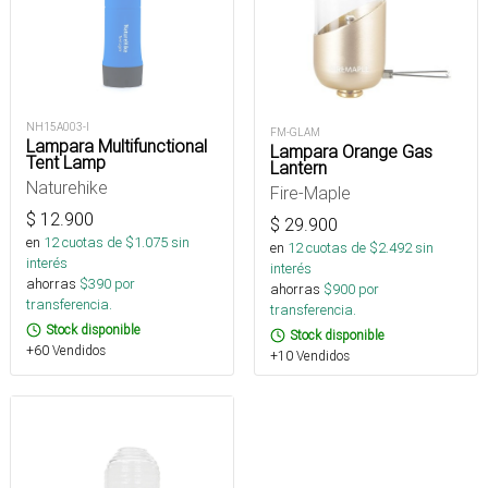
NH15A003-I
FM-GLAM
Lampara Multifunctional
Lampara Orange Gas
Tent Lamp
Lantern
Naturehike
Fire-Maple
$
12.900
$
29.900
en
12
cuotas de $
1.075
sin
en
12
cuotas de $
2.492
sin
interés
interés
ahorras
$
390
por
ahorras
$
900
por
transferencia.
transferencia.
Stock disponible
Stock disponible
+60 Vendidos
+10 Vendidos