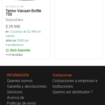
NH19SJ010 750
Termo Vacuum Bottle
750
Naturehike
$
29.990
en
12
cuotas de $
2.499
sin
interés
ahorras
$
900
por
transferencia.
Stock disponible
+10 Vendidos
INFORMACIÓN
Cotizaciones
Quienes somos
Cotizaciones a empresas e
Garantía y devoluciones
instituciones
Servicios
Quieres ser distribuidor ?
Acerca de
Políticas de envío