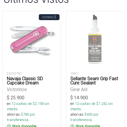
2
ÚLTIMAS
0.6223.T5G
10601
Navaja Classic SD
Sellante Seam Grip Fast
Cupcake Dream
Cure Sealant
Victorinox
Gear Aid
$
25.900
$
14.900
en
12
cuotas de $
2.158
sin
en
12
cuotas de $
1.242
sin
interés
interés
ahorras
$
780
por
ahorras
$
450
por
transferencia.
transferencia.
Stock disponible
Stock disponible