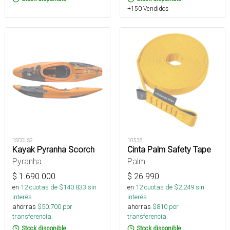
+150 Vendidos
1SCOLS2
10538
Kayak Pyranha Scorch
Cinta Palm Safety Tape
Pyranha
Palm
$
1.690.000
$
26.990
en
12
cuotas de $
140.833
sin
en
12
cuotas de $
2.249
sin
interés
interés
ahorras
$
50.700
por
ahorras
$
810
por
transferencia.
transferencia.
Stock disponible
Stock disponible