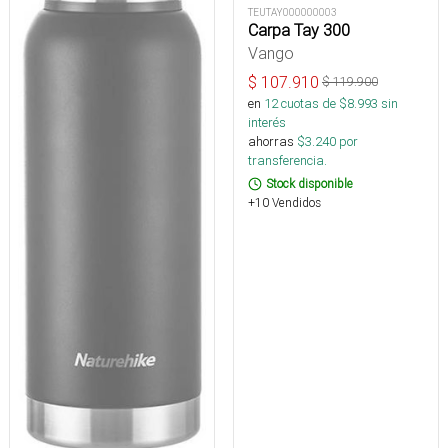
TEUTAY000000003
Carpa Tay 300
Vango
$
107.910
$
119.900
en
12
cuotas de $
8.993
sin
interés
ahorras
$
3.240
por
transferencia.
Stock disponible
+10 Vendidos