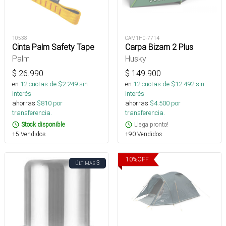
10538
CAM1H0-7714
Cinta Palm Safety Tape
Carpa Bizam 2 Plus
Palm
Husky
$
26.990
$
149.900
en
12
cuotas de $
2.249
sin
en
12
cuotas de $
12.492
sin
interés
interés
ahorras
$
810
por
ahorras
$
4.500
por
transferencia.
transferencia.
Stock disponible
Llega pronto!
+5 Vendidos
+90 Vendidos
10
%
OFF
3
ÚLTIMAS