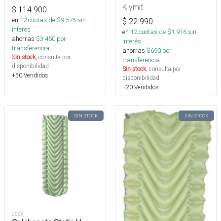
Klymit
$
114.900
en
12
cuotas de $
9.575
sin
$
22.990
interés
en
12
cuotas de $
1.916
sin
ahorras
$
3.450
por
interés
transferencia.
ahorras
$
690
por
Sin stock
, consulta por
transferencia.
disponibilidad.
Sin stock
, consulta por
+50 Vendidos
disponibilidad.
+20 Vendidos
SIN STOCK
SIN STOCK
06SV